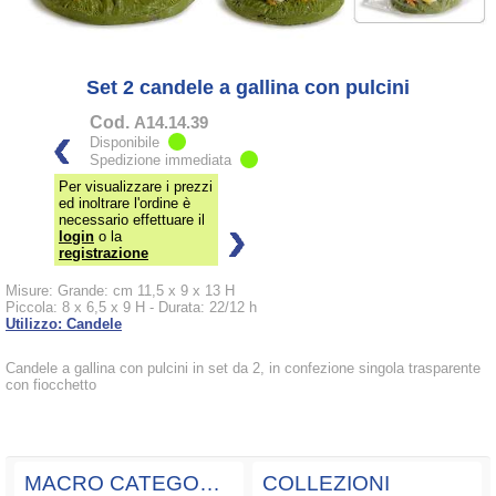
Set 2 candele a gallina con pulcini
Cod.
A14.14.39
Disponibile
Spedizione immediata
Per visualizzare i prezzi
ed inoltrare l'ordine è
necessario effettuare il
login
o la
registrazione
Misure: Grande: cm 11,5 x 9 x 13 H
Piccola: 8 x 6,5 x 9 H - Durata: 22/12 h
Utilizzo: Candele
Candele a gallina con pulcini in set da 2, in confezione singola trasparente
con fiocchetto
MACRO CATEGORIE
COLLEZIONI