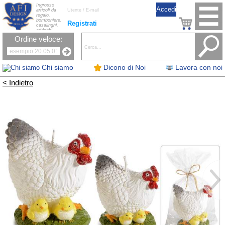
Ingrosso
articoli da
regalo,
bomboniere,
Registrati
casalinghi,
addobbi
natalizi, nastri,
Ordine veloce:
oggettistica,
accessori per
la tavola, fiori
artificiali e
candele.
Chi siamo
Dicono di Noi
Lavora con noi
< Indietro