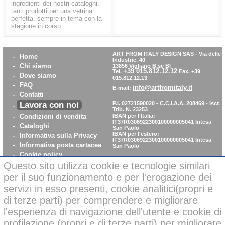
ingredienti dei nostri cataloghi.
tanti prodotti per una vetrina
perfetta, sempre in tema con la
stagione in corso.
ART FROM ITALY DESIGN SAS
-
Via delle
-
Home
Industrie, 40
-
Chi siamo
13856 Vigliano B.se BI
+39 015.812.12.12
Tel.
Fax. +39
-
Dove siamo
015.812.12.13
-
FAQ
info@artfromitaly.it
E-mail:
-
Contatti
Lavora con noi
P.I. 02721590020 - C.C.I.A.A. 208469 - Iscr.
-
Trib. N. 23253
-
Condizioni di vendita
IBAN per l'Italia:
IT37R0306922300100000005041
Intesa
-
Cataloghi
San Paolo
IBAN per l'estero:
-
Informativa sulla Privacy
IT37R0306922300100000005041
Intesa
-
Informativa posta cartacea
San Paolo
-
Cookie policy
-
WhistleBlowing
Questo sito utilizza cookie e tecnologie similari
-
Parità di Genere
per il suo funzionamento e per l'erogazione dei
servizi in esso presenti, cookie analitici(propri e
di terze parti) per comprendere e migliorare
Pagamenti sicuri con carta di credito on-line
l'esperienza di navigazione dell'utente e cookie di
profilazione (propri e di terze parti) per migliorare