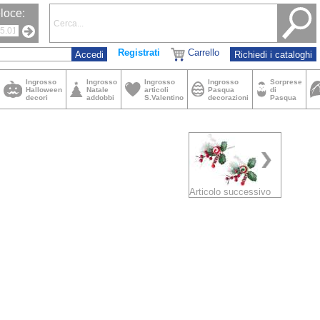
loce:
Registrati
Carrello
Richiedi i cataloghi
Ingrosso
Ingrosso
Ingrosso
Ingrosso
Sorprese
Halloween
Natale
articoli
Pasqua
di
decori
addobbi
S.Valentino
decorazioni
Pasqua
Articolo successivo