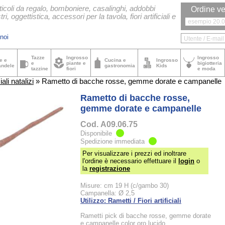
ticoli da regalo, bomboniere, casalinghi, addobbi
Ordine ve
tri, oggettistica, accessori per la tavola, fiori artificiali e
noi
Tazze
Ingrosso
Ingrosso
e e
Cucina e
Ingrosso
e
piante e
bigiotteria
andele
gastronomia
Kids
tazzine
fiori
e moda
iali natalizi
» Rametto di bacche rosse, gemme dorate e campanelle
Rametto di bacche rosse,
gemme dorate e campanelle
Cod.
A09.06.75
Disponibile
Spedizione immediata
Per visualizzare i prezzi ed inoltrare
l'ordine è necessario effettuare il
login
o
la
registrazione
Misure: cm 19 H (c/gambo 30)
Campanella: Ø 2,5
Utilizzo: Rametti / Fiori artificiali
Rametti pick di bacche rosse, gemme dorate
e campanelle color oro lucido