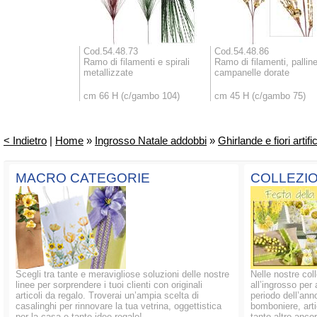
Cod.54.48.73
Cod.54.48.86
Ramo di filamenti e spirali
Ramo di filamenti, pallin
metallizzate
campanelle dorate
cm 66 H (c/gambo 104)
cm 45 H (c/gambo 75)
< Indietro
|
Home
»
Ingrosso Natale addobbi
»
Ghirlande e fiori artific
MACRO CATEGORIE
COLLEZIO
Scegli tra tante e meravigliose soluzioni delle nostre
Nelle nostre coll
linee per sorprendere i tuoi clienti con originali
all’ingrosso per 
articoli da regalo. Troverai un’ampia scelta di
periodo dell’anno
casalinghi per rinnovare la tua vetrina, oggettistica
bomboniere, artic
per la casa e tante idee regalo!
tanto altro ancor