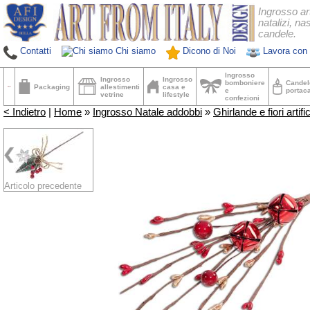
Ingrosso ar
natalizi, nas
candele.
Contatti
Chi siamo
Dicono di Noi
Lavora con 
Ingrosso
Ingrosso
Ingrosso
bomboniere
Candel
Packaging
allestimenti
casa e
e
portac
vetrine
lifestyle
confezioni
< Indietro
|
Home
»
Ingrosso Natale addobbi
»
Ghirlande e fiori artific
Articolo precedente