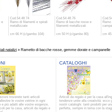
Cod.54.48.74
Cod.54.48.76
Cod.5
e e
Ramo di filamenti e spirali
Ramo di bacche rosse e
Ramo d
metallizzate
filamenti metallizzati
campan
cm 66 H (c/gambo 104)
cm 50 H (c/gambo 80)
cm 45
iali natalizi
» Rametto di bacche rosse, gemme dorate e campanelle
NI
CATALOGHI
ezioni troverete tanti articoli
Articoli da regalo e per la casa all'in
allestire le vostre vetrine in ogni
tendenze unite alla creatività: ecco g
 e più adatti alle vostre esigenze,
nostri cataloghi. tanti prodotti per un
oli per la casa, articoli da regalo e
perfetta, sempre in tema con la stag
a!