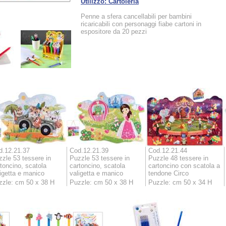
Utilizzo: Cartoleria
Penne a sfera cancellabili per bambini
ricaricabili con personaggi fiabe cartoni in
espositore da 20 pezzi
d.12.21.37
Cod.12.21.39
Cod.12.21.44
zle 53 tessere in
Puzzle 53 tessere in
Puzzle 48 tessere in
toncino, scatola
cartoncino, scatola
cartoncino con scatola a
igetta e manico
valigetta e manico
tendone Circo
zzle: cm 50 x 38 H
Puzzle: cm 50 x 38 H
Puzzle: cm 50 x 34 H