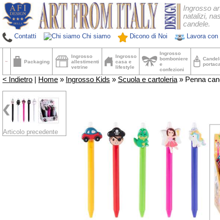
Ingrosso ar
natalizi, nas
candele.
Contatti
Chi siamo
Dicono di Noi
Lavora con 
Ingrosso
Ingrosso
Ingrosso
bomboniere
Candel
Packaging
allestimenti
casa e
e
portac
vetrine
lifestyle
confezioni
< Indietro
|
Home
»
Ingrosso Kids
»
Scuola e cartoleria
» Penna cance
Articolo precedente