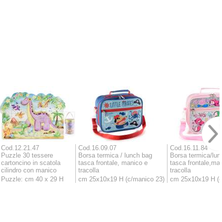
Cod.12.21.47
Cod.16.09.07
Cod.16.11.84
Puzzle 30 tessere
Borsa termica / lunch bag
Borsa termica/lun
cartoncino in scatola
tasca frontale, manico e
tasca frontale,ma
cilindro con manico
tracolla
tracolla
Puzzle: cm 40 x 29 H
cm 25x10x19 H (c/manico 23)
cm 25x10x19 H (c