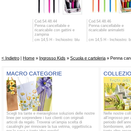
Cod.54.48.44
Cod.54.48.46
Penna cancellabile e
Penna cancellabile e
ricaricabile con gattini e
ricaricabile animaletti
zampina
cm 14,5 H - Inchiostro: blu
cm 14,5 H - Inchiostro: b
< Indietro
|
Home
»
Ingrosso Kids
»
Scuola e cartoleria
» Penna cance
MACRO CATEGORIE
COLLEZIO
Scegli tra tante e meravigliose soluzioni delle nostre
Nelle nostre coll
linee per sorprendere i tuoi clienti con originali
all’ingrosso per 
articoli da regalo. Troverai un’ampia scelta di
periodo dell’anno
casalinghi per rinnovare la tua vetrina, oggettistica
bomboniere, artic
per la casa e tante idee regalo!
tanto altro ancor