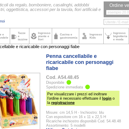
ticoli da regalo, bomboniere, casalinghi, addobbi
Ordine ve
tri, oggettistica, accessori per la tavola, fiori artificiali e
noi
Tazze
Ingrosso
Ingrosso
e e
Cucina e
Ingrosso
e
piante e
bigiotteria
andele
gastronomia
Kids
tazzine
fiori
e moda
llabile e ricaricabile con personaggi fiabe
Penna cancellabile e
ricaricabile con personaggi
fiabe
Cod.
A54.48.45
Disponibile
Spedizione immediata
Per visualizzare i prezzi ed inoltrare
l'ordine è necessario effettuare il
login
o
la
registrazione
Misure: cm 14,5 H - Inchiostro: blu
Con espositore cm 16 x 11 x 22,5 H
Ricariche inchiostro disponibili Cod. 54.48.48
Assortimento: 5 modelli