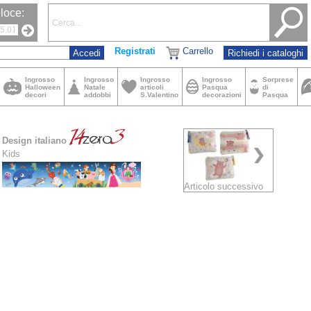
loce:
Registrati
Carrello
Richiedi i cataloghi
Ingrosso
Ingrosso
Ingrosso
Ingrosso
Sorprese
Halloween
Natale
articoli
Pasqua
di
decori
addobbi
S.Valentino
decorazioni
Pasqua
Design italiano
Kids
Articolo successivo