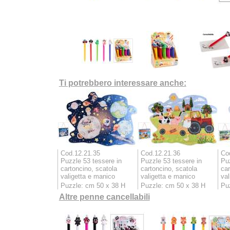
Ti potrebbero interessare anche:
Cod.12.21.35
Cod.12.21.36
Co
Puzzle 53 tessere in
Puzzle 53 tessere in
Puz
cartoncino, scatola
cartoncino, scatola
car
valigetta e manico
valigetta e manico
val
Puzzle: cm 50 x 38 H
Puzzle: cm 50 x 38 H
Pu
Altre penne cancellabili