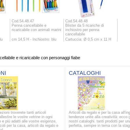
Cod.54.48.47
Cod.54.48.48
Penna cancellabile e
Blister da 5 ricariche di
ricaricabile con animali marini
inchiostro per penna
cancellabile
lu
cm 14,5 H - Inchiostro: blu
Cartuccia: Ø 0,5 cm x 11 H
llabile e ricaricabile con personaggi fiabe
NI
CATALOGHI
ezioni troverete tanti articoli
Articoli da regalo e per la casa all'in
allestire le vostre vetrine in ogni
tendenze unite alla creatività: ecco g
 e più adatti alle vostre esigenze,
nostri cataloghi. tanti prodotti per un
oli per la casa, articoli da regalo e
perfetta, sempre in tema con la stag
a!