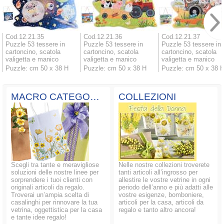
Cod.12.21.35
Cod.12.21.36
Cod.12.21.37
Puzzle 53 tessere in
Puzzle 53 tessere in
Puzzle 53 tessere in
cartoncino, scatola
cartoncino, scatola
cartoncino, scatola
valigetta e manico
valigetta e manico
valigetta e manico
Puzzle: cm 50 x 38 H
Puzzle: cm 50 x 38 H
Puzzle: cm 50 x 38 
MACRO CATEGORIE
COLLEZIONI
Scegli tra tante e meravigliose
Nelle nostre collezioni troverete
soluzioni delle nostre linee per
tanti articoli all’ingrosso per
sorprendere i tuoi clienti con
allestire le vostre vetrine in ogni
originali articoli da regalo.
periodo dell’anno e più adatti alle
Troverai un’ampia scelta di
vostre esigenze, bomboniere,
casalinghi per rinnovare la tua
articoli per la casa, articoli da
vetrina, oggettistica per la casa
regalo e tanto altro ancora!
e tante idee regalo!