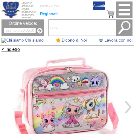
Ingrosso
articoli da
regalo,
bomboniere,
Registrati
casalinghi,
addobbi
natalizi, nastri,
Ordine veloce:
oggettistica,
accessori per
la tavola, fiori
artificiali e
candele.
Chi siamo
Dicono di Noi
Lavora con noi
< Indietro