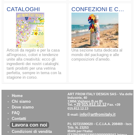
CATALOGHI
CONFEZIONI E COMPOSIZIONI
Articoli da regalo e per la casa
Una sezione tutta dedicata al
all'ingrosso, colori e tendenze
mondo del packaging e alle
unite alla creatività: ecco gli
composizioni d’arredo.
ingredienti dei nostri cataloghi.
tanti prodotti per una vetrina
perfetta, sempre in tema con la
stagione in corso.
ART FROM ITALY DESIGN SAS
-
Via delle
-
Home
Industrie, 40
-
Chi siamo
13856 Vigliano B.se BI
+39 015.812.12.12
Tel.
Fax. +39
-
Dove siamo
015.812.12.13
-
FAQ
info@artfromitaly.it
E-mail:
-
Contatti
Lavora con noi
P.I. 02721590020 - C.C.I.A.A. 208469 - Iscr.
-
Trib. N. 23253
-
Condizioni di vendita
IBAN per l'Italia:
IT37R0306922300100000005041
Intesa