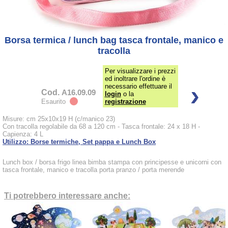
Borsa termica / lunch bag tasca frontale, manico e
tracolla
Per visualizzare i prezzi
ed inoltrare l'ordine è
necessario effettuare il
Cod.
A16.09.09
login
o la
Esaurito
registrazione
Misure: cm 25x10x19 H (c/manico 23)
Con tracolla regolabile da 68 a 120 cm - Tasca frontale: 24 x 18 H -
Capienza: 4 L
Utilizzo: Borse termiche, Set pappa e Lunch Box
Lunch box / borsa frigo linea bimba stampa con principesse e unicorni con
tasca frontale, manico e tracolla porta pranzo / porta merende
Ti potrebbero interessare anche: