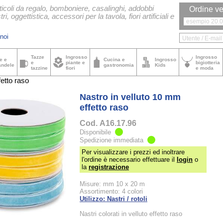
ticoli da regalo, bomboniere, casalinghi, addobbi
Ordine ve
tri, oggettistica, accessori per la tavola, fiori artificiali e
noi
Tazze
Ingrosso
Ingrosso
e e
Cucina e
Ingrosso
e
piante e
bigiotteria
andele
gastronomia
Kids
tazzine
fiori
e moda
etto raso
Nastro in velluto 10 mm
effetto raso
Cod.
A16.17.96
Disponibile
Spedizione immediata
Per visualizzare i prezzi ed inoltrare
l'ordine è necessario effettuare il
login
o
la
registrazione
Misure: mm 10 x 20 m
Assortimento: 4 colori
Utilizzo: Nastri / rotoli
Nastri colorati in velluto effetto raso