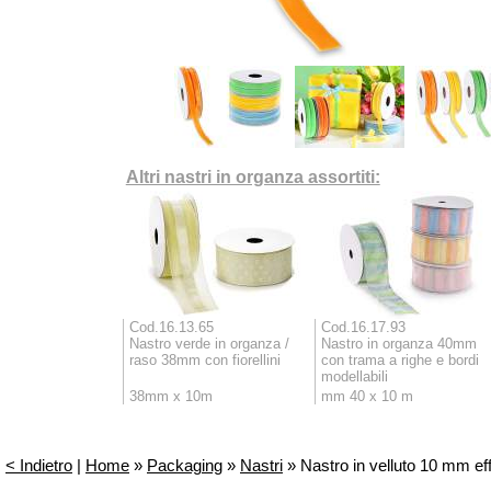
Altri nastri in organza assortiti:
Cod.16.13.65
Cod.16.17.93
Nastro verde in organza /
Nastro in organza 40mm
raso 38mm con fiorellini
con trama a righe e bordi
modellabili
38mm x 10m
mm 40 x 10 m
< Indietro
|
Home
»
Packaging
»
Nastri
» Nastro in velluto 10 mm eff