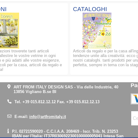
NI
CATALOGHI
ezioni troverete tanti articoli
Articoli da regalo e per la casa all'in
allestire le vostre vetrine in ogni
tendenze unite alla creatività: ecco g
 e più adatti alle vostre esigenze,
nostri cataloghi. tanti prodotti per un
oli per la casa, articoli da regalo e
perfetta, sempre in tema con la stag
a!
Pa
ART FROM ITALY DESIGN SAS
-
Via delle Industrie, 40
13856 Vigliano B.se BI
Tel.
+39 015.812.12.12
Fax. +39 015.812.12.13
E-mail:
info@artfromitaly.it
P.I. 02721590020 - C.C.I.A.A. 208469 - Iscr. Trib. N. 23253
IBAN per l'Italia:
IT37R0306922300100000005041
Intesa San