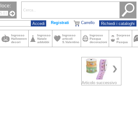
loce:
Registrati
Carrello
Richiedi i cataloghi
Ingrosso
Ingrosso
Ingrosso
Ingrosso
Sorprese
Halloween
Natale
articoli
Pasqua
di
decori
addobbi
S.Valentino
decorazioni
Pasqua
Articolo successivo