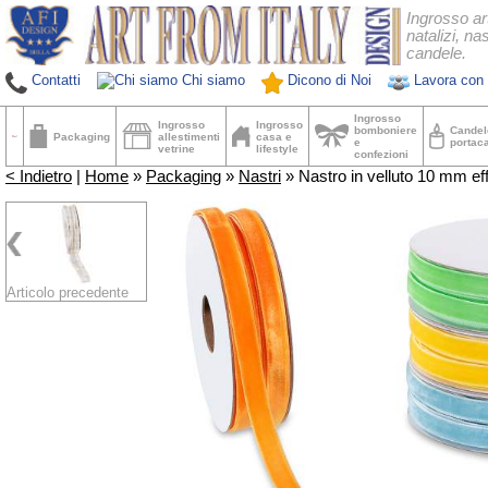
Ingrosso ar
natalizi, nas
candele.
Contatti
Chi siamo
Dicono di Noi
Lavora con 
Ingrosso
Ingrosso
Ingrosso
bomboniere
Candel
Packaging
allestimenti
casa e
e
portac
vetrine
lifestyle
confezioni
< Indietro
|
Home
»
Packaging
»
Nastri
» Nastro in velluto 10 mm eff
Articolo precedente