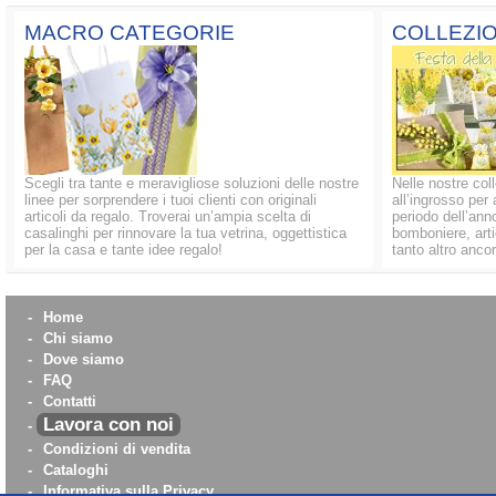
MACRO CATEGORIE
COLLEZIO
Scegli tra tante e meravigliose soluzioni delle nostre
Nelle nostre coll
linee per sorprendere i tuoi clienti con originali
all’ingrosso per 
articoli da regalo. Troverai un’ampia scelta di
periodo dell’anno
casalinghi per rinnovare la tua vetrina, oggettistica
bomboniere, artic
per la casa e tante idee regalo!
tanto altro ancor
-
Home
-
Chi siamo
-
Dove siamo
-
FAQ
-
Contatti
Lavora con noi
-
-
Condizioni di vendita
-
Cataloghi
-
Informativa sulla Privacy