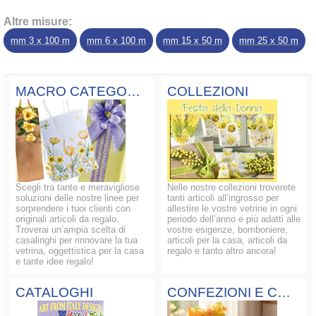
Altre misure:
mm 3 x 100 m
mm 6 x 100 m
mm 15 x 50 m
mm 25 x 50 m
MACRO CATEGORIE
COLLEZIONI
Scegli tra tante e meravigliose
Nelle nostre collezioni troverete
soluzioni delle nostre linee per
tanti articoli all’ingrosso per
sorprendere i tuoi clienti con
allestire le vostre vetrine in ogni
originali articoli da regalo.
periodo dell’anno e più adatti alle
Troverai un’ampia scelta di
vostre esigenze, bomboniere,
casalinghi per rinnovare la tua
articoli per la casa, articoli da
vetrina, oggettistica per la casa
regalo e tanto altro ancora!
e tante idee regalo!
CATALOGHI
CONFEZIONI E COMPOSIZIONI