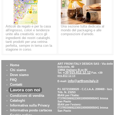
Articoli da regalo e per la casa
Una sezione tutta dedicata al
all'ingrosso, colori e tendenze
mondo del packaging e alle
unite alla creatività: ecco gli
composizioni d’arredo.
ingredienti dei nostri cataloghi.
tanti prodotti per una vetrina
perfetta, sempre in tema con la
stagione in corso.
ART FROM ITALY DESIGN SAS
-
Via delle
-
Home
Industrie, 40
-
Chi siamo
13856 Vigliano B.se BI
+39 015.812.12.12
Tel.
Fax. +39
-
Dove siamo
015.812.12.13
-
FAQ
info@artfromitaly.it
E-mail:
-
Contatti
Lavora con noi
P.I. 02721590020 - C.C.I.A.A. 208469 - Iscr.
-
Trib. N. 23253
-
Condizioni di vendita
IBAN per l'Italia:
IT37R0306922300100000005041
Intesa
-
Cataloghi
San Paolo
IBAN per l'estero:
-
Informativa sulla Privacy
IT37R0306922300100000005041
Intesa
-
Informativa posta cartacea
San Paolo