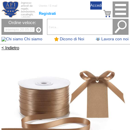
Ingrosso
articoli da
regalo,
bomboniere,
Registrati
casalinghi,
addobbi
natalizi, nastri,
Ordine veloce:
oggettistica,
accessori per
la tavola, fiori
artificiali e
candele.
Chi siamo
Dicono di Noi
Lavora con noi
< Indietro