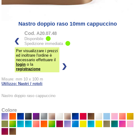
Nastro doppio raso 10mm cappuccino
Cod.
A20.07.48
Disponibile
Spedizione immediata
Per visualizzare i prezzi
ed inoltrare l'ordine è
necessario effettuare il
login
o la
registrazione
Misure: mm 10 x 100 m
Utilizzo: Nastri / rotoli
Nastro doppio raso cappuccino
Colore