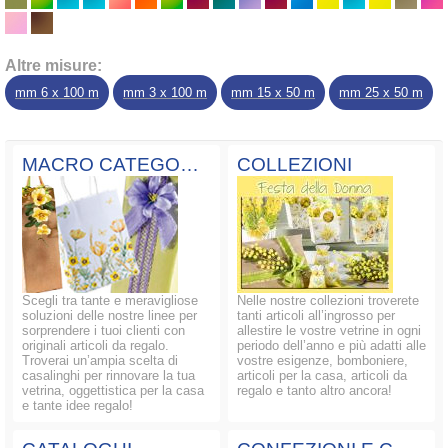
Altre misure:
mm 6 x 100 m
mm 3 x 100 m
mm 15 x 50 m
mm 25 x 50 m
MACRO CATEGORIE
COLLEZIONI
Scegli tra tante e meravigliose
Nelle nostre collezioni troverete
soluzioni delle nostre linee per
tanti articoli all’ingrosso per
sorprendere i tuoi clienti con
allestire le vostre vetrine in ogni
originali articoli da regalo.
periodo dell’anno e più adatti alle
Troverai un’ampia scelta di
vostre esigenze, bomboniere,
casalinghi per rinnovare la tua
articoli per la casa, articoli da
vetrina, oggettistica per la casa
regalo e tanto altro ancora!
e tante idee regalo!