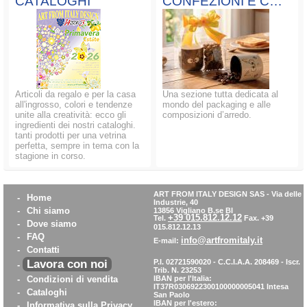
CATALOGHI
CONFEZIONI E COMPOSIZIONI
Articoli da regalo e per la casa
Una sezione tutta dedicata al
all'ingrosso, colori e tendenze
mondo del packaging e alle
unite alla creatività: ecco gli
composizioni d’arredo.
ingredienti dei nostri cataloghi.
tanti prodotti per una vetrina
perfetta, sempre in tema con la
stagione in corso.
ART FROM ITALY DESIGN SAS
-
Via delle
-
Home
Industrie, 40
-
Chi siamo
13856 Vigliano B.se BI
+39 015.812.12.12
Tel.
Fax. +39
-
Dove siamo
015.812.12.13
-
FAQ
info@artfromitaly.it
E-mail:
-
Contatti
Lavora con noi
P.I. 02721590020 - C.C.I.A.A. 208469 - Iscr.
-
Trib. N. 23253
-
Condizioni di vendita
IBAN per l'Italia:
IT37R0306922300100000005041
Intesa
-
Cataloghi
San Paolo
IBAN per l'estero:
-
Informativa sulla Privacy