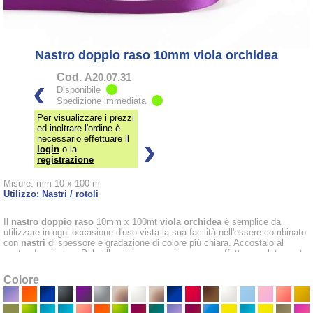
Nastro doppio raso 10mm viola orchidea
Cod.
A20.07.31
Disponibile
Spedizione immediata
Per visualizzare i prezzi
ed inoltrare l'ordine è
necessario effettuare il
login
o la
registrazione
Misure: mm 10 x 100 m
Utilizzo: Nastri / rotoli
Il
nastro doppio raso
10mm x 100mt
viola orchidea
è semplice da
utilizzare in ogni occasione d'uso vista la sua facilità nell'essere combinato
con
nastri
di spessore e gradazione di colore più chiara. Accostalo al
nastro doppio raso Poly lilla glicine se vuoi creare un effetto assolutamente
chic. Sarà in grado di rendere i tuoi
pacchetti
per la festa della donna e
della mamma sfolgoranti.
Colore