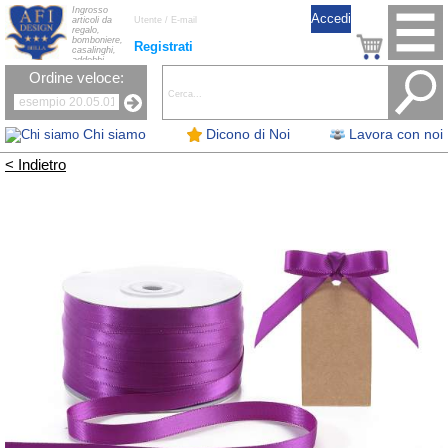
Ingrosso
articoli da
regalo,
bomboniere,
Registrati
casalinghi,
addobbi
natalizi, nastri,
Ordine veloce:
oggettistica,
accessori per
la tavola, fiori
artificiali e
candele.
Chi siamo
Dicono di Noi
Lavora con noi
< Indietro