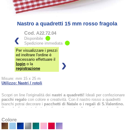
Nastro a quadretti 15 mm rosso fragola
Cod.
A22.72.04
Disponibile
Spedizione immediata
Per visualizzare i prezzi
ed inoltrare l'ordine è
necessario effettuare il
login
o la
registrazione
Misure: mm 15 x 25 m
Utilizzo: Nastri / rotoli
Scopri on line l'originalità dei
nastri a quadretti!
Ideali per confezionare
pacchi regalo
con colore e creatività. Con il nastro rosso a quadretti
bianchi potrai decorare i
pacchetti di Natale o i regali di S.Valentino.
Prova la divertente fantasia di questo
nastro decorativo
anche sulle
bomboniere
di laurea, il successo è garantito!
Colore