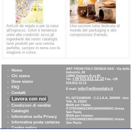
Articoli da regalo e per la casa
Una sezione tutta dedicata al
all'ingrosso, colori e tendenze
mondo del packaging e alle
unite alla creatività: ecco gli
composizioni d’arredo.
ingredienti dei nostri cataloghi.
tanti prodotti per una vetrina
perfetta, sempre in tema con la
stagione in corso.
ART FROM ITALY DESIGN SAS
-
Via delle
-
Home
Industrie, 40
-
Chi siamo
13856 Vigliano B.se BI
+39 015.812.12.12
Tel.
Fax. +39
-
Dove siamo
015.812.12.13
-
FAQ
info@artfromitaly.it
E-mail:
-
Contatti
Lavora con noi
P.I. 02721590020 - C.C.I.A.A. 208469 - Iscr.
-
Trib. N. 23253
-
Condizioni di vendita
IBAN per l'Italia:
IT37R0306922300100000005041
Intesa
-
Cataloghi
San Paolo
IBAN per l'estero:
-
Informativa sulla Privacy
IT37R0306922300100000005041
Intesa
-
Informativa posta cartacea
San Paolo
-
Cookie policy