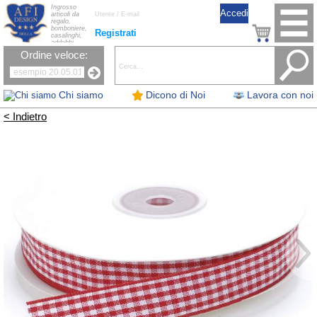
Ingrosso
articoli da
regalo,
bomboniere,
Registrati
casalinghi,
addobbi
natalizi, nastri,
Ordine veloce:
oggettistica,
accessori per
la tavola, fiori
artificiali e
candele.
Chi siamo
Dicono di Noi
Lavora con noi
< Indietro