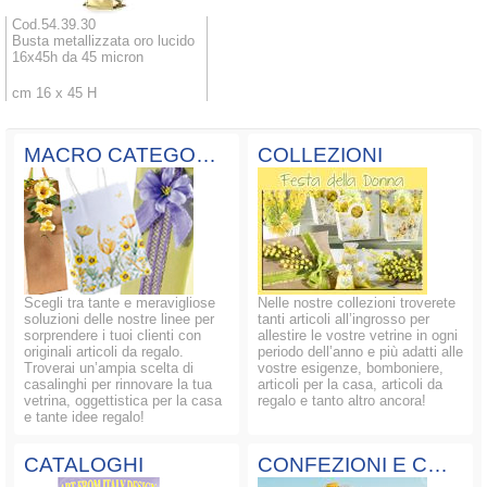
Cod.54.39.30
Busta metallizzata oro lucido
16x45h da 45 micron
cm 16 x 45 H
MACRO CATEGORIE
COLLEZIONI
Scegli tra tante e meravigliose
Nelle nostre collezioni troverete
soluzioni delle nostre linee per
tanti articoli all’ingrosso per
sorprendere i tuoi clienti con
allestire le vostre vetrine in ogni
originali articoli da regalo.
periodo dell’anno e più adatti alle
Troverai un’ampia scelta di
vostre esigenze, bomboniere,
casalinghi per rinnovare la tua
articoli per la casa, articoli da
vetrina, oggettistica per la casa
regalo e tanto altro ancora!
e tante idee regalo!
CATALOGHI
CONFEZIONI E COMPOSIZIONI