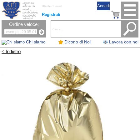
Ingrosso
articoli da
regalo,
bomboniere,
Registrati
casalinghi,
addobbi
natalizi, nastri,
Ordine veloce:
oggettistica,
accessori per
la tavola, fiori
artificiali e
candele.
Chi siamo
Dicono di Noi
Lavora con noi
< Indietro