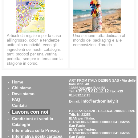
Articoli da regalo e per la casa
Una sezione tutta dedicata al
all'ingrosso, colori e tendenze
mondo del packaging e alle
unite alla creatività: ecco gli
composizioni d’arredo.
ingredienti dei nostri cataloghi.
tanti prodotti per una vetrina
perfetta, sempre in tema con la
stagione in corso.
ART FROM ITALY DESIGN SAS
-
Via delle
-
Home
Industrie, 40
-
Chi siamo
13856 Vigliano B.se BI
+39 015.812.12.12
Tel.
Fax. +39
-
Dove siamo
015.812.12.13
-
FAQ
info@artfromitaly.it
E-mail:
-
Contatti
Lavora con noi
P.I. 02721590020 - C.C.I.A.A. 208469 - Iscr.
-
Trib. N. 23253
-
Condizioni di vendita
IBAN per l'Italia:
IT37R0306922300100000005041
Intesa
-
Cataloghi
San Paolo
IBAN per l'estero:
-
Informativa sulla Privacy
IT37R0306922300100000005041
Intesa
-
Informativa posta cartacea
San Paolo