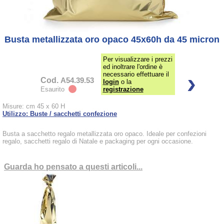
Busta metallizzata oro opaco 45x60h da 45 micron
Per visualizzare i prezzi
ed inoltrare l'ordine è
necessario effettuare il
Cod.
A54.39.53
login
o la
Esaurito
registrazione
Misure: cm 45 x 60 H
Utilizzo: Buste / sacchetti confezione
Busta a sacchetto regalo metallizzata oro opaco. Ideale per confezioni
regalo, sacchetti regalo di Natale e packaging per ogni occasione.
Guarda ho pensato a questi articoli...