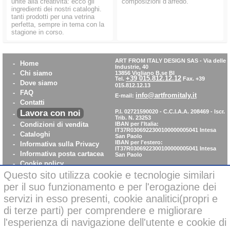
unite alla creatività: ecco gli
composizioni d’arredo.
ingredienti dei nostri cataloghi.
tanti prodotti per una vetrina
perfetta, sempre in tema con la
stagione in corso.
ART FROM ITALY DESIGN SAS
-
Via delle
-
Home
Industrie, 40
-
Chi siamo
13856 Vigliano B.se BI
+39 015.812.12.12
Tel.
Fax. +39
-
Dove siamo
015.812.12.13
-
FAQ
info@artfromitaly.it
E-mail:
-
Contatti
Lavora con noi
P.I. 02721590020 - C.C.I.A.A. 208469 - Iscr.
-
Trib. N. 23253
-
Condizioni di vendita
IBAN per l'Italia:
IT37R0306922300100000005041
Intesa
-
Cataloghi
San Paolo
IBAN per l'estero:
-
Informativa sulla Privacy
IT37R0306922300100000005041
Intesa
-
Informativa posta cartacea
San Paolo
-
Cookie policy
-
WhistleBlowing
Questo sito utilizza cookie e tecnologie similari
-
Parità di Genere
per il suo funzionamento e per l'erogazione dei
servizi in esso presenti, cookie analitici(propri e
di terze parti) per comprendere e migliorare
Pagamenti sicuri con carta di credito on-line
l'esperienza di navigazione dell'utente e cookie di