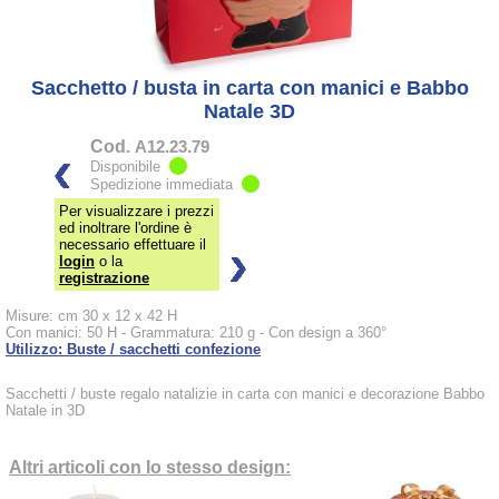
Sacchetto / busta in carta con manici e Babbo
Natale 3D
Cod.
A12.23.79
Disponibile
Spedizione immediata
Per visualizzare i prezzi
ed inoltrare l'ordine è
necessario effettuare il
login
o la
registrazione
Misure: cm 30 x 12 x 42 H
Con manici: 50 H - Grammatura: 210 g - Con design a 360°
Utilizzo: Buste / sacchetti confezione
Sacchetti / buste regalo natalizie in carta con manici e decorazione Babbo
Natale in 3D
Altri articoli con lo stesso design: