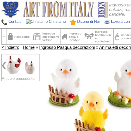
Ingrosso ar
natalizi, nas
candele.
Contatti
Chi siamo
Dicono di Noi
Lavora con 
Ingrosso
Ingrosso
Ingrosso
bomboniere
Candel
Packaging
allestimenti
casa e
e
portac
vetrine
lifestyle
confezioni
< Indietro
|
Home
»
Ingrosso Pasqua decorazioni
»
Animaletti decora
Articolo precedente