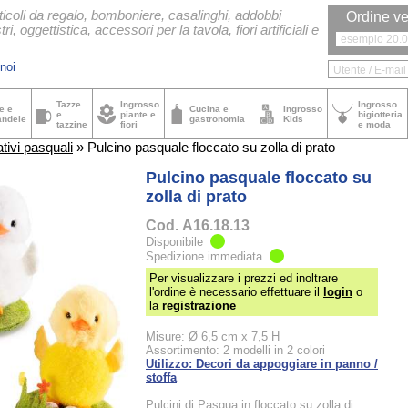
ticoli da regalo, bomboniere, casalinghi, addobbi
Ordine ve
tri, oggettistica, accessori per la tavola, fiori artificiali e
noi
Tazze
Ingrosso
Ingrosso
e e
Cucina e
Ingrosso
e
piante e
bigiotteria
andele
gastronomia
Kids
tazzine
fiori
e moda
tivi pasquali
» Pulcino pasquale floccato su zolla di prato
Pulcino pasquale floccato su
zolla di prato
Cod.
A16.18.13
Disponibile
Spedizione immediata
Per visualizzare i prezzi ed inoltrare
l'ordine è necessario effettuare il
login
o
la
registrazione
Misure: Ø 6,5 cm x 7,5 H
Assortimento: 2 modelli in 2 colori
Utilizzo: Decori da appoggiare in panno /
stoffa
Pulcini di Pasqua in floccato su zolla di