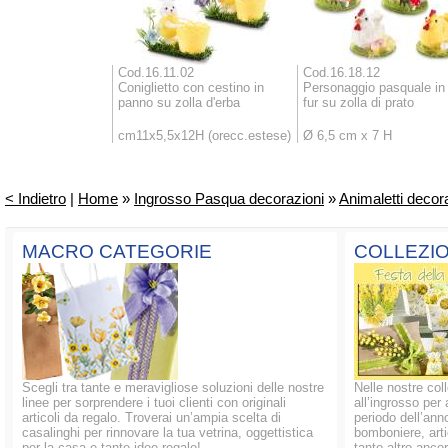
Cod.16.11.02
Cod.16.18.12
Coniglietto con cestino in
Personaggio pasquale in
panno su zolla d'erba
fur su zolla di prato
cm11x5,5x12H (orecc.estese)
Ø 6,5 cm x 7 H
< Indietro
|
Home
»
Ingrosso Pasqua decorazioni
»
Animaletti decora
MACRO CATEGORIE
COLLEZIO
Scegli tra tante e meravigliose soluzioni delle nostre
Nelle nostre coll
linee per sorprendere i tuoi clienti con originali
all’ingrosso per 
articoli da regalo. Troverai un’ampia scelta di
periodo dell’anno
casalinghi per rinnovare la tua vetrina, oggettistica
bomboniere, artic
per la casa e tante idee regalo!
tanto altro ancor