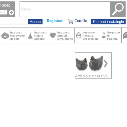
loce:
Registrati
Carrello
Richiedi i cataloghi
Ingrosso
Ingrosso
Ingrosso
Ingrosso
Sorprese
Halloween
Natale
articoli
Pasqua
di
decori
addobbi
S.Valentino
decorazioni
Pasqua
Articolo successivo