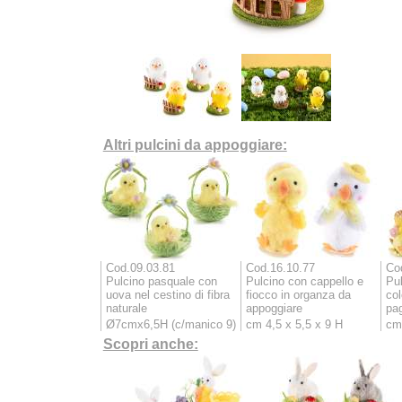
Altri pulcini da appoggiare:
Cod.09.03.81
Cod.16.10.77
Co
Pulcino pasquale con
Pulcino con cappello e
Pul
uova nel cestino di fibra
fiocco in organza da
col
naturale
appoggiare
pag
Ø7cmx6,5H (c/manico 9)
cm 4,5 x 5,5 x 9 H
cm 
Scopri anche: