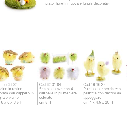
prato, fiorellini, uova e funghi decorativi
d.55.38.02
Cod.82.01.04
Cod.16.16.27
cino in resina
Scatola in pvc con 4
Pulcino in morbida eco
orata con cappello in
gallinelle in piume vere
pelliccia con decoro da
lia e piume
colorate
appoggiare
8 x 6 x 8,5 H
cm 5 H
cm 4 x 4,5 x 10 H