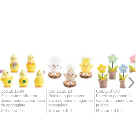
Cod.16.13.94
Cod.16.16.28
Cod.56.37.40
Pulcino in stoffa con
Pulcino in panno con
Fiorellino pompon in
decoro pasquale su base
uova su base in legno da
vasetto in panno con
da appoggiare
appoggiare
pulcino
Ø 4 cm x 8 H
Ø 6 cm x 8 H
Ø 3 cm x 8,5 H