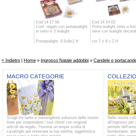
Cod.14.17.56
Cod.14.14.02
Conf. regalo con portatealight
Porta tealight vetro a fio
in vetro e 3 tealight
neve con tealight decora
Portatealight: 8,5x9x2 H
cm 7 x 8 x 2 H
< Indietro
|
Home
»
Ingrosso Natale addobbi
»
Candele e portacandel
MACRO CATEGORIE
COLLEZIO
Scegli tra tante e meravigliose soluzioni delle nostre
Nelle nostre coll
linee per sorprendere i tuoi clienti con originali
all’ingrosso per 
articoli da regalo. Troverai un’ampia scelta di
periodo dell’anno
casalinghi per rinnovare la tua vetrina, oggettistica
bomboniere, artic
per la casa e tante idee regalo!
tanto altro ancor