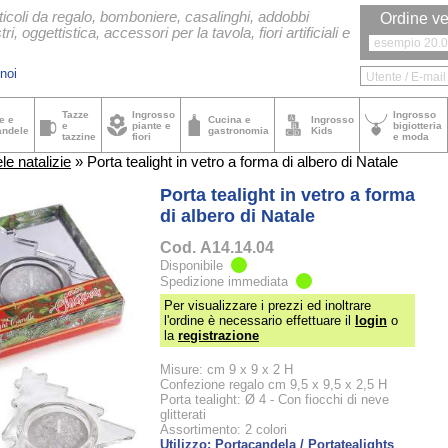
ticoli da regalo, bomboniere, casalinghi, addobbi
Ordine ve
tri, oggettistica, accessori per la tavola, fiori artificiali e
noi
Tazze
Ingrosso
Ingrosso
e e
Cucina e
Ingrosso
e
piante e
bigiotteria
andele
gastronomia
Kids
tazzine
fiori
e moda
e natalizie
» Porta tealight in vetro a forma di albero di Natale
Porta tealight in vetro a forma
di albero di Natale
Cod.
A14.14.04
Disponibile
Spedizione immediata
Per visualizzare i prezzi ed inoltrare
l'ordine è necessario effettuare il
login
o
la
registrazione
Misure: cm 9 x 9 x 2 H
Confezione regalo cm 9,5 x 9,5 x 2,5 H
Porta tealight: Ø 4 - Con fiocchi di neve
glitterati
Assortimento: 2 colori
Utilizzo: Portacandela / Portatealights