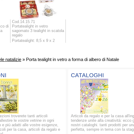
Cod.14.15.71
cco di
Portatealight in vetro
ta
sagomato 3 tealight in scatola
regalo
Portatealight: 8,5 x 9 x 2
e natalizie
» Porta tealight in vetro a forma di albero di Natale
NI
CATALOGHI
ezioni troverete tanti articoli
Articoli da regalo e per la casa all'in
allestire le vostre vetrine in ogni
tendenze unite alla creatività: ecco g
 e più adatti alle vostre esigenze,
nostri cataloghi. tanti prodotti per un
oli per la casa, articoli da regalo e
perfetta, sempre in tema con la stag
a!