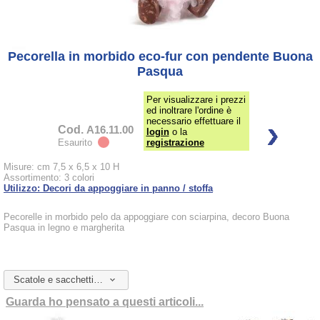
Pecorella in morbido eco-fur con pendente Buona
Pasqua
Per visualizzare i prezzi
ed inoltrare l'ordine è
necessario effettuare il
Cod.
A16.11.00
login
o la
Esaurito
registrazione
Misure: cm 7,5 x 6,5 x 10 H
Assortimento: 3 colori
Utilizzo: Decori da appoggiare in panno / stoffa
Pecorelle in morbido pelo da appoggiare con sciarpina, decoro Buona
Pasqua in legno e margherita
Scatole e sacchetti da abbinare
Guarda ho pensato a questi articoli...