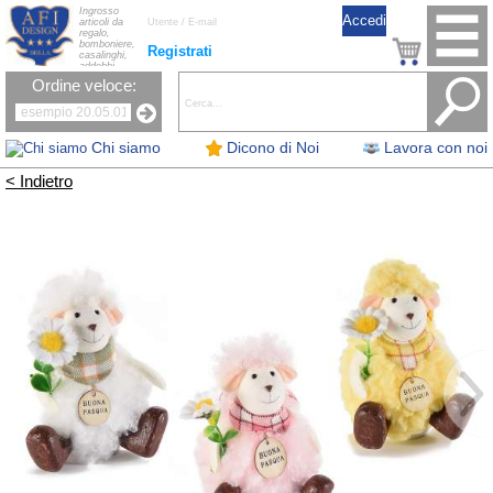
Ingrosso
articoli da
regalo,
bomboniere,
Registrati
casalinghi,
addobbi
natalizi, nastri,
Ordine veloce:
oggettistica,
accessori per
la tavola, fiori
artificiali e
candele.
Chi siamo
Dicono di Noi
Lavora con noi
< Indietro