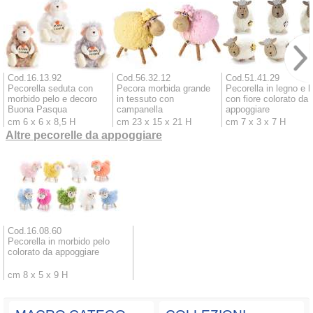
Cod.16.13.92
Cod.56.32.12
Cod.51.41.29
Pecorella seduta con
Pecora morbida grande
Pecorella in legno e l
morbido pelo e decoro
in tessuto con
con fiore colorato da
Buona Pasqua
campanella
appoggiare
cm 6 x 6 x 8,5 H
cm 23 x 15 x 21 H
cm 7 x 3 x 7 H
Altre pecorelle da appoggiare
Cod.16.08.60
Pecorella in morbido pelo
colorato da appoggiare
cm 8 x 5 x 9 H