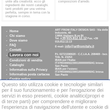
unite alla creatività: ecco gli
composizioni d’arredo.
ingredienti dei nostri cataloghi.
tanti prodotti per una vetrina
perfetta, sempre in tema con la
stagione in corso.
ART FROM ITALY DESIGN SAS
-
Via delle
-
Home
Industrie, 40
-
Chi siamo
13856 Vigliano B.se BI
+39 015.812.12.12
Tel.
Fax. +39
-
Dove siamo
015.812.12.13
-
FAQ
info@artfromitaly.it
E-mail:
-
Contatti
Lavora con noi
P.I. 02721590020 - C.C.I.A.A. 208469 - Iscr.
-
Trib. N. 23253
-
Condizioni di vendita
IBAN per l'Italia:
IT37R0306922300100000005041
Intesa
-
Cataloghi
San Paolo
IBAN per l'estero:
-
Informativa sulla Privacy
IT37R0306922300100000005041
Intesa
-
Informativa posta cartacea
San Paolo
-
Cookie policy
Questo sito utilizza cookie e tecnologie similari
-
WhistleBlowing
-
Parità di Genere
per il suo funzionamento e per l'erogazione dei
servizi in esso presenti, cookie analitici(propri e
di terze parti) per comprendere e migliorare
Pagamenti sicuri con carta di credito on-line
l'esperienza di navigazione dell'utente e cookie di