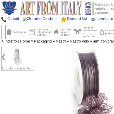
Ingrosso ar
natalizi, nas
candele.
Contatti
Chi siamo
Dicono di Noi
Lavora con 
Ingrosso
Ingrosso
Ingrosso
bomboniere
Candel
Packaging
allestimenti
casa e
e
portac
vetrine
lifestyle
confezioni
< Indietro
|
Home
»
Packaging
»
Nastri
» Nastro velo 6 mm con tirant
Articolo precedente