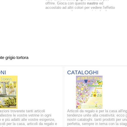
offrire. Gioca con questo
nastro
ed
accostalo ad altri colori per vedere l'effetto
sempre nuovo che crea; avvicinalo al rosa
salmone o al rosa antico per ottenere un
effetto assolutamente sofisticato. Scopri che
bellissimi
fiocchi
puoi creare semplicemente
distendendo il tirante all'interno della bobina.
e grigio tortora
NI
CATALOGHI
ezioni troverete tanti articoli
Articoli da regalo e per la casa all'in
allestire le vostre vetrine in ogni
tendenze unite alla creatività: ecco g
 e più adatti alle vostre esigenze,
nostri cataloghi. tanti prodotti per un
oli per la casa, articoli da regalo e
perfetta, sempre in tema con la stag