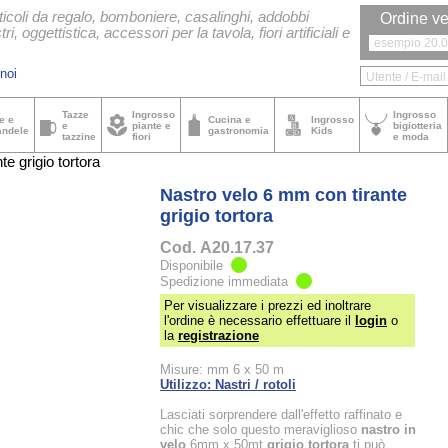
ticoli da regalo, bomboniere, casalinghi, addobbi
Ordine ve
tri, oggettistica, accessori per la tavola, fiori artificiali e
noi
Tazze
Ingrosso
Ingrosso
e e
Cucina e
Ingrosso
e
piante e
bigiotteria
andele
gastronomia
Kids
tazzine
fiori
e moda
e grigio tortora
Nastro velo 6 mm con tirante
grigio tortora
Cod.
A20.17.37
Disponibile
Spedizione immediata
Per visualizzare i prezzi ed inoltrare
l'ordine è necessario effettuare il
login
o
la
registrazione
Misure: mm 6 x 50 m
Utilizzo: Nastri / rotoli
Lasciati sorprendere dall'effetto raffinato e
chic che solo questo meraviglioso
nastro in
velo
6mm x 50mt
grigio tortora
ti può