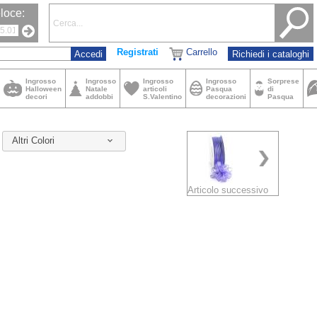
loce:
Registrati
Carrello
Richiedi i cataloghi
Ingrosso
Ingrosso
Ingrosso
Ingrosso
Sorprese
Halloween
Natale
articoli
Pasqua
di
decori
addobbi
S.Valentino
decorazioni
Pasqua
Altri Colori
Articolo successivo