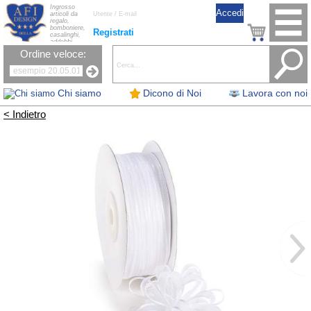
Ingrosso
articoli da
regalo,
bomboniere,
Registrati
casalinghi,
addobbi
natalizi, nastri,
Ordine veloce:
oggettistica,
accessori per
la tavola, fiori
artificiali e
candele.
Chi siamo
Dicono di Noi
Lavora con noi
< Indietro