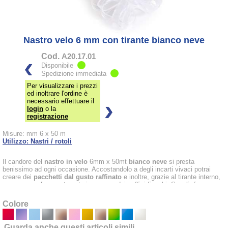
Nastro velo 6 mm con tirante bianco neve
Cod.
A20.17.01
Disponibile
Spedizione immediata
Per visualizzare i prezzi
ed inoltrare l'ordine è
necessario effettuare il
login
o la
registrazione
Misure: mm 6 x 50 m
Utilizzo: Nastri / rotoli
Il candore del
nastro in velo
6mm x 50mt
bianco neve
si presta
benissimo ad ogni occasione. Accostandolo a degli incarti vivaci potrai
creare dei
pacchetti dal gusto raffinato
e inoltre, grazie al tirante interno,
con un semplice gesto potrai generare dei soffici fiocchi. Scegli di
utilizzarlo per decorare le tue
bomboniere di matrimonio
e se vuoi dargli
un effetto più finito prova ad accostarlo agli innumerevoli nastri presenti nel
Colore
nostro assortimento.
Guarda anche questi articoli simili