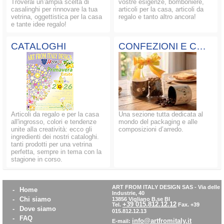
Troverai un’ampia scelta di
vostre esigenze, bomboniere,
casalinghi per rinnovare la tua
articoli per la casa, articoli da
vetrina, oggettistica per la casa
regalo e tanto altro ancora!
e tante idee regalo!
CATALOGHI
CONFEZIONI E COMPOSIZIONI
Articoli da regalo e per la casa
Una sezione tutta dedicata al
all'ingrosso, colori e tendenze
mondo del packaging e alle
unite alla creatività: ecco gli
composizioni d’arredo.
ingredienti dei nostri cataloghi.
tanti prodotti per una vetrina
perfetta, sempre in tema con la
stagione in corso.
ART FROM ITALY DESIGN SAS
-
Via delle
-
Home
Industrie, 40
-
Chi siamo
13856 Vigliano B.se BI
+39 015.812.12.12
Tel.
Fax. +39
-
Dove siamo
015.812.12.13
-
FAQ
info@artfromitaly.it
E-mail: