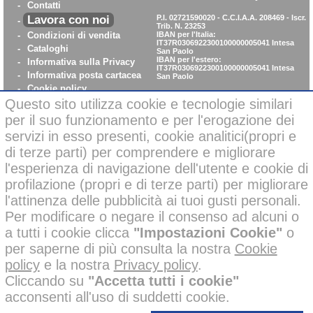
-
Contatti
Lavora con noi
P.I. 02721590020 - C.C.I.A.A. 208469 - Iscr.
-
Trib. N. 23253
-
Condizioni di vendita
IBAN per l'Italia:
IT37R0306922300100000005041
Intesa
-
Cataloghi
San Paolo
IBAN per l'estero:
-
Informativa sulla Privacy
IT37R0306922300100000005041
Intesa
-
Informativa posta cartacea
San Paolo
-
Cookie policy
-
WhistleBlowing
Questo sito utilizza cookie e tecnologie similari
-
Parità di Genere
per il suo funzionamento e per l'erogazione dei
servizi in esso presenti, cookie analitici(propri e
di terze parti) per comprendere e migliorare
Pagamenti sicuri con carta di credito on-line
l'esperienza di navigazione dell'utente e cookie di
profilazione (propri e di terze parti) per migliorare
l'attinenza delle pubblicità ai tuoi gusti personali.
Per modificare o negare il consenso ad alcuni o
a tutti i cookie clicca
"Impostazioni Cookie"
o
Alcune immagini di questo sito possono essere state corrette negli
per saperne di più consulta la nostra
Cookie
sfondi o migliorate nelle ambientazioni con l’ausilio di intelligenza
policy
e la nostra
Privacy policy
.
artificiale per finalità creative e illustrative.
Tutti i nostri prodotti presenti nelle foto invece, sono reali e non sono
Cliccando su
"Accetta tutti i cookie"
stati modificati o alterati; inoltre i prodotti a marchio
sono
acconsenti all'uso di suddetti cookie.
stati ideati e disegnati
esclusivamente
dalle mani dei nostri