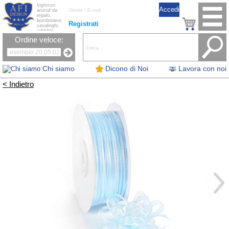
Ingrosso
articoli da
regalo,
bomboniere,
Registrati
casalinghi,
addobbi
natalizi, nastri,
Ordine veloce:
oggettistica,
accessori per
la tavola, fiori
artificiali e
candele.
Chi siamo
Dicono di Noi
Lavora con noi
< Indietro