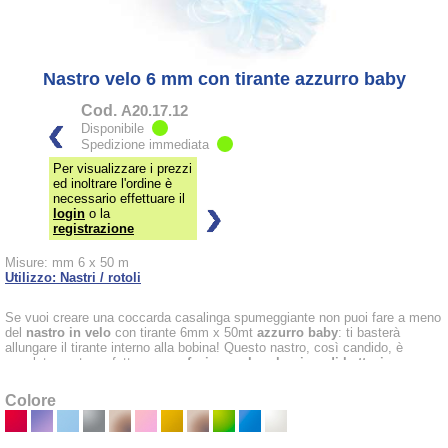
Nastro velo 6 mm con tirante azzurro baby
Cod.
A20.17.12
Disponibile
Spedizione immediata
Per visualizzare i prezzi
ed inoltrare l'ordine è
necessario effettuare il
login
o la
registrazione
Misure: mm 6 x 50 m
Utilizzo: Nastri / rotoli
Se vuoi creare una coccarda casalinga spumeggiante non puoi fare a meno
del
nastro in velo
con tirante 6mm x 50mt
azzurro baby
: ti basterà
allungare il tirante interno alla bobina! Questo nastro, così candido, è
assolutamente perfetto per
confezionare bomboniere di battesimo.
Sceglilo anche se vuoi rendere più delicate le tue composizioni unendolo ai
nastri
bianco neve, écru e rosa confetto.
Colore