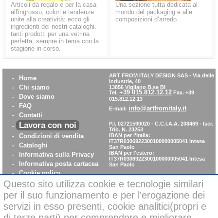
Articoli da regalo e per la casa
Una sezione tutta dedicata al
all'ingrosso, colori e tendenze
mondo del packaging e alle
unite alla creatività: ecco gli
composizioni d’arredo.
ingredienti dei nostri cataloghi.
tanti prodotti per una vetrina
perfetta, sempre in tema con la
stagione in corso.
ART FROM ITALY DESIGN SAS
-
Via delle
-
Home
Industrie, 40
-
Chi siamo
13856 Vigliano B.se BI
+39 015.812.12.12
Tel.
Fax. +39
-
Dove siamo
015.812.12.13
-
FAQ
info@artfromitaly.it
E-mail:
-
Contatti
Lavora con noi
P.I. 02721590020 - C.C.I.A.A. 208469 - Iscr.
-
Trib. N. 23253
-
Condizioni di vendita
IBAN per l'Italia:
IT37R0306922300100000005041
Intesa
-
Cataloghi
San Paolo
IBAN per l'estero:
-
Informativa sulla Privacy
IT37R0306922300100000005041
Intesa
-
Informativa posta cartacea
San Paolo
-
Cookie policy
-
WhistleBlowing
Questo sito utilizza cookie e tecnologie similari
-
Parità di Genere
per il suo funzionamento e per l'erogazione dei
servizi in esso presenti, cookie analitici(propri e
di terze parti) per comprendere e migliorare