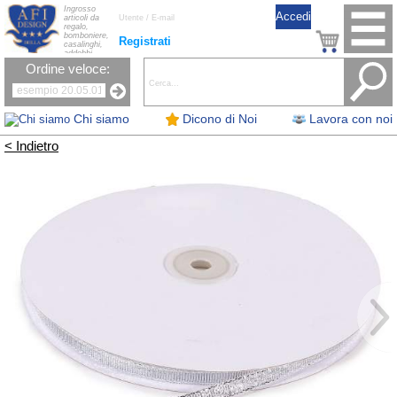
Ingrosso
articoli da
regalo,
bomboniere,
Registrati
casalinghi,
addobbi
natalizi, nastri,
Ordine veloce:
oggettistica,
accessori per
la tavola, fiori
artificiali e
candele.
Chi siamo
Dicono di Noi
Lavora con noi
< Indietro