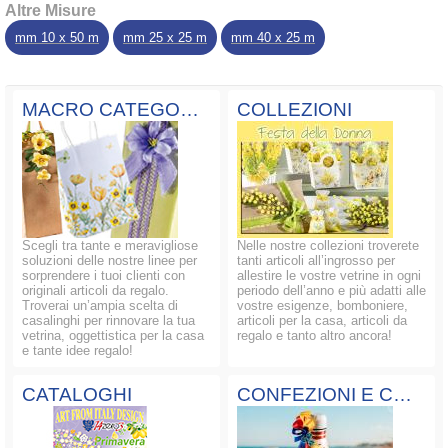
Altre Misure
mm 10 x 50 m
mm 25 x 25 m
mm 40 x 25 m
MACRO CATEGORIE
COLLEZIONI
Scegli tra tante e meravigliose
Nelle nostre collezioni troverete
soluzioni delle nostre linee per
tanti articoli all’ingrosso per
sorprendere i tuoi clienti con
allestire le vostre vetrine in ogni
originali articoli da regalo.
periodo dell’anno e più adatti alle
Troverai un’ampia scelta di
vostre esigenze, bomboniere,
casalinghi per rinnovare la tua
articoli per la casa, articoli da
vetrina, oggettistica per la casa
regalo e tanto altro ancora!
e tante idee regalo!
CATALOGHI
CONFEZIONI E COMPOSIZIONI