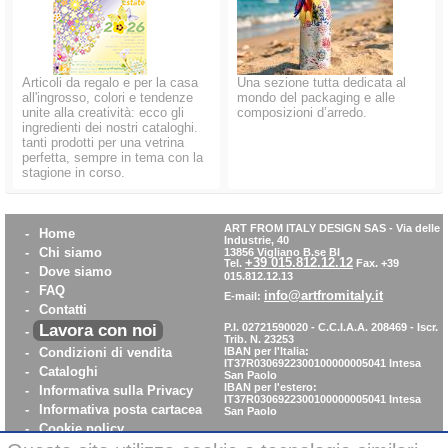
Articoli da regalo e per la casa
Una sezione tutta dedicata al
all'ingrosso, colori e tendenze
mondo del packaging e alle
unite alla creatività: ecco gli
composizioni d’arredo.
ingredienti dei nostri cataloghi.
tanti prodotti per una vetrina
perfetta, sempre in tema con la
stagione in corso.
ART FROM ITALY DESIGN SAS
-
Via delle
-
Home
Industrie, 40
-
Chi siamo
13856 Vigliano B.se BI
+39 015.812.12.12
Tel.
Fax. +39
-
Dove siamo
015.812.12.13
-
FAQ
info@artfromitaly.it
E-mail:
-
Contatti
Lavora con noi
P.I. 02721590020 - C.C.I.A.A. 208469 - Iscr.
-
Trib. N. 23253
-
Condizioni di vendita
IBAN per l'Italia:
IT37R0306922300100000005041
Intesa
-
Cataloghi
San Paolo
IBAN per l'estero:
-
Informativa sulla Privacy
IT37R0306922300100000005041
Intesa
-
Informativa posta cartacea
San Paolo
-
Cookie policy
-
WhistleBlowing