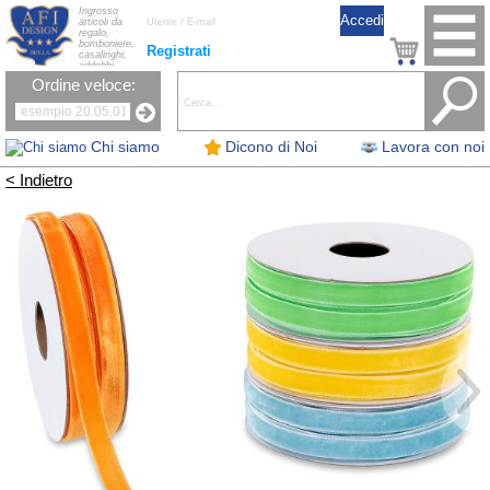
Ingrosso
articoli da
regalo,
bomboniere,
Registrati
casalinghi,
addobbi
natalizi, nastri,
Ordine veloce:
oggettistica,
accessori per
la tavola, fiori
artificiali e
candele.
Chi siamo
Dicono di Noi
Lavora con noi
< Indietro