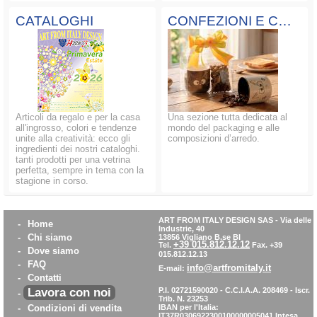
CATALOGHI
CONFEZIONI E COMPOSIZIONI
Articoli da regalo e per la casa
Una sezione tutta dedicata al
all'ingrosso, colori e tendenze
mondo del packaging e alle
unite alla creatività: ecco gli
composizioni d’arredo.
ingredienti dei nostri cataloghi.
tanti prodotti per una vetrina
perfetta, sempre in tema con la
stagione in corso.
ART FROM ITALY DESIGN SAS
-
Via delle
-
Home
Industrie, 40
-
Chi siamo
13856 Vigliano B.se BI
+39 015.812.12.12
Tel.
Fax. +39
-
Dove siamo
015.812.12.13
-
FAQ
info@artfromitaly.it
E-mail:
-
Contatti
Lavora con noi
P.I. 02721590020 - C.C.I.A.A. 208469 - Iscr.
-
Trib. N. 23253
-
Condizioni di vendita
IBAN per l'Italia:
IT37R0306922300100000005041
Intesa