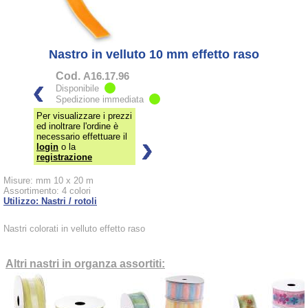
Nastro in velluto 10 mm effetto raso
Cod.
A16.17.96
Disponibile
Spedizione immediata
Per visualizzare i prezzi
ed inoltrare l'ordine è
necessario effettuare il
login
o la
registrazione
Misure: mm 10 x 20 m
Assortimento: 4 colori
Utilizzo: Nastri / rotoli
Nastri colorati in velluto effetto raso
Altri nastri in organza assortiti: