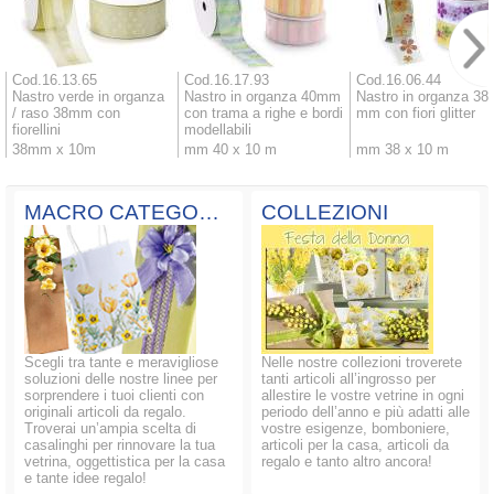
Cod.16.13.65
Cod.16.17.93
Cod.16.06.44
Nastro verde in organza
Nastro in organza 40mm
Nastro in organza 38
/ raso 38mm con
con trama a righe e bordi
mm con fiori glitter
fiorellini
modellabili
38mm x 10m
mm 40 x 10 m
mm 38 x 10 m
MACRO CATEGORIE
COLLEZIONI
Scegli tra tante e meravigliose
Nelle nostre collezioni troverete
soluzioni delle nostre linee per
tanti articoli all’ingrosso per
sorprendere i tuoi clienti con
allestire le vostre vetrine in ogni
originali articoli da regalo.
periodo dell’anno e più adatti alle
Troverai un’ampia scelta di
vostre esigenze, bomboniere,
casalinghi per rinnovare la tua
articoli per la casa, articoli da
vetrina, oggettistica per la casa
regalo e tanto altro ancora!
e tante idee regalo!