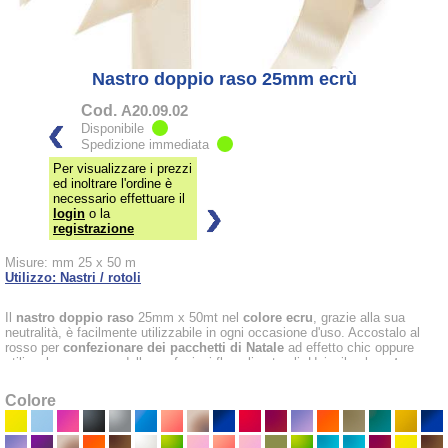
Nastro doppio raso 25mm ecrù
Cod.
A20.09.02
Disponibile
Spedizione immediata
Per visualizzare i prezzi
ed inoltrare l'ordine è
necessario effettuare il
login
o la
registrazione
Misure: mm 25 x 50 m
Utilizzo: Nastri / rotoli
Il
nastro doppio raso
25mm x 50mt nel
colore ecru
, grazie alla sua
neutralità, è facilmente utilizzabile in ogni occasione d'uso. Accostalo al
rosso per
confezionare dei pacchetti di Natale
ad effetto chic oppure
utilizzalo per creare delle confezioni floreali naturali. Uniscilo al
nastro
lavanda se ciò che desideri è creare un effetto provenzale o al marrone
cioccolato per ottenere un effetto raffinato.
Colore