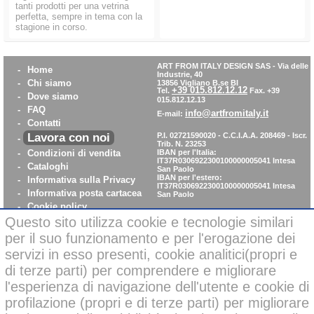
tanti prodotti per una vetrina
perfetta, sempre in tema con la
stagione in corso.
ART FROM ITALY DESIGN SAS
-
Via delle
-
Home
Industrie, 40
-
Chi siamo
13856 Vigliano B.se BI
+39 015.812.12.12
Tel.
Fax. +39
-
Dove siamo
015.812.12.13
-
FAQ
info@artfromitaly.it
E-mail:
-
Contatti
Lavora con noi
P.I. 02721590020 - C.C.I.A.A. 208469 - Iscr.
-
Trib. N. 23253
-
Condizioni di vendita
IBAN per l'Italia:
IT37R0306922300100000005041
Intesa
-
Cataloghi
San Paolo
IBAN per l'estero:
-
Informativa sulla Privacy
IT37R0306922300100000005041
Intesa
-
Informativa posta cartacea
San Paolo
-
Cookie policy
-
WhistleBlowing
Questo sito utilizza cookie e tecnologie similari
-
Parità di Genere
per il suo funzionamento e per l'erogazione dei
servizi in esso presenti, cookie analitici(propri e
di terze parti) per comprendere e migliorare
Pagamenti sicuri con carta di credito on-line
l'esperienza di navigazione dell'utente e cookie di
profilazione (propri e di terze parti) per migliorare