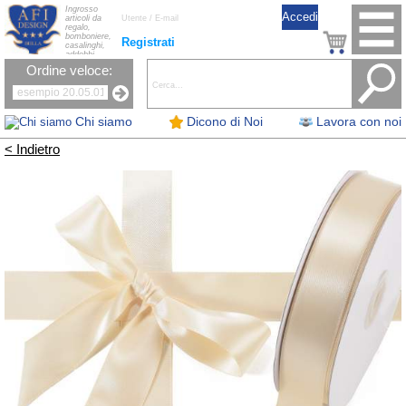
Ingrosso
articoli da
regalo,
bomboniere,
Registrati
casalinghi,
addobbi
natalizi, nastri,
Ordine veloce:
oggettistica,
accessori per
la tavola, fiori
artificiali e
candele.
Chi siamo
Dicono di Noi
Lavora con noi
< Indietro