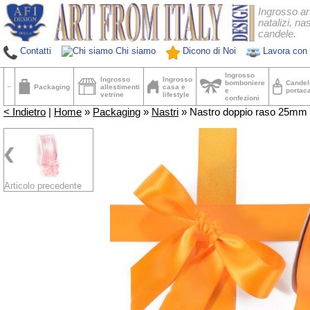
Ingrosso ar
natalizi, nas
candele.
Contatti
Chi siamo
Dicono di Noi
Lavora con 
Ingrosso
Ingrosso
Ingrosso
bomboniere
Candel
Packaging
allestimenti
casa e
e
portac
vetrine
lifestyle
confezioni
< Indietro
|
Home
»
Packaging
»
Nastri
» Nastro doppio raso 25mm 
Articolo precedente