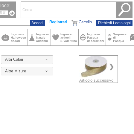
loce:
Registrati
Carrello
Richiedi i cataloghi
Ingrosso
Ingrosso
Ingrosso
Ingrosso
Sorprese
Halloween
Natale
articoli
Pasqua
di
decori
addobbi
S.Valentino
decorazioni
Pasqua
Altri Colori
Altre Misure
Articolo successivo