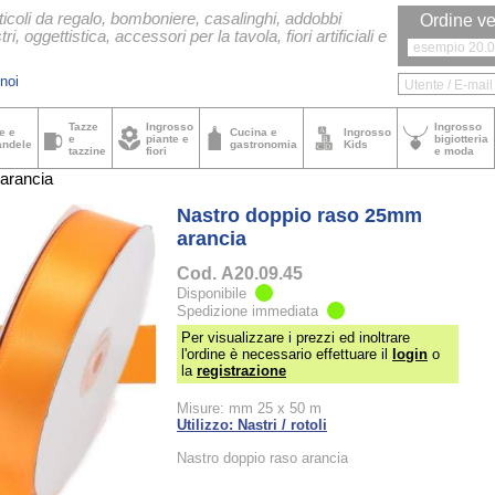
ticoli da regalo, bomboniere, casalinghi, addobbi
Ordine ve
tri, oggettistica, accessori per la tavola, fiori artificiali e
noi
Tazze
Ingrosso
Ingrosso
e e
Cucina e
Ingrosso
e
piante e
bigiotteria
andele
gastronomia
Kids
tazzine
fiori
e moda
arancia
Nastro doppio raso 25mm
arancia
Cod.
A20.09.45
Disponibile
Spedizione immediata
Per visualizzare i prezzi ed inoltrare
l'ordine è necessario effettuare il
login
o
la
registrazione
Misure: mm 25 x 50 m
Utilizzo: Nastri / rotoli
Nastro doppio raso arancia