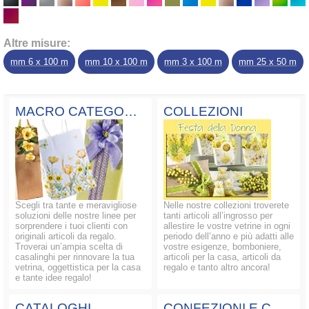
Altre misure:
mm 6 x 100 m
mm 10 x 100 m
mm 3 x 100 m
mm 25 x 50 m
MACRO CATEGORIE
COLLEZIONI
Scegli tra tante e meravigliose
Nelle nostre collezioni troverete
soluzioni delle nostre linee per
tanti articoli all’ingrosso per
sorprendere i tuoi clienti con
allestire le vostre vetrine in ogni
originali articoli da regalo.
periodo dell’anno e più adatti alle
Troverai un’ampia scelta di
vostre esigenze, bomboniere,
casalinghi per rinnovare la tua
articoli per la casa, articoli da
vetrina, oggettistica per la casa
regalo e tanto altro ancora!
e tante idee regalo!
CATALOGHI
CONFEZIONI E COMPOSIZIONI