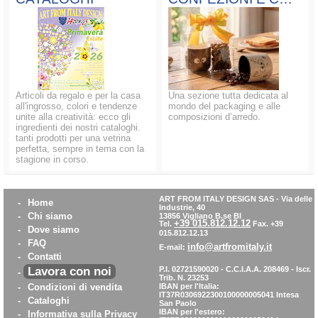
Articoli da regalo e per la casa
Una sezione tutta dedicata al
all'ingrosso, colori e tendenze
mondo del packaging e alle
unite alla creatività: ecco gli
composizioni d’arredo.
ingredienti dei nostri cataloghi.
tanti prodotti per una vetrina
perfetta, sempre in tema con la
stagione in corso.
ART FROM ITALY DESIGN SAS
-
Via delle
-
Home
Industrie, 40
-
Chi siamo
13856 Vigliano B.se BI
+39 015.812.12.12
Tel.
Fax. +39
-
Dove siamo
015.812.12.13
-
FAQ
info@artfromitaly.it
E-mail:
-
Contatti
Lavora con noi
P.I. 02721590020 - C.C.I.A.A. 208469 - Iscr.
-
Trib. N. 23253
-
Condizioni di vendita
IBAN per l'Italia:
IT37R0306922300100000005041
Intesa
-
Cataloghi
San Paolo
IBAN per l'estero:
-
Informativa sulla Privacy