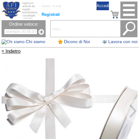
Ingrosso
articoli da
regalo,
bomboniere,
Registrati
casalinghi,
addobbi
natalizi, nastri,
Ordine veloce:
oggettistica,
accessori per
la tavola, fiori
artificiali e
candele.
Chi siamo
Dicono di Noi
Lavora con noi
< Indietro