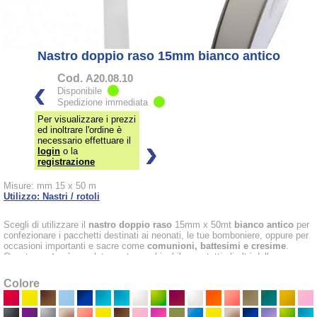
Nastro doppio raso 15mm bianco antico
Cod.
A20.08.10
Disponibile
Spedizione immediata
Per visualizzare i prezzi
ed inoltrare l'ordine è
necessario effettuare il
login
o la
registrazione
Misure: mm 15 x 50 m
Utilizzo: Nastri / rotoli
Scegli di utilizzare il
nastro doppio raso
15mm x 50mt
bianco antico
per
confezionare i pacchetti destinati ai neonati, le tue bomboniere, oppure per
occasioni importanti e sacre come
comunioni, battesimi e cresime
.
Questo
nastro
è assolutamente combinabile con tutti gli altri della gamma
e puoi decidere di utilizzarlo ovunque e per ogni occasione: assolutamente
non può mancare tra i tuoi
nastri
.
Colore