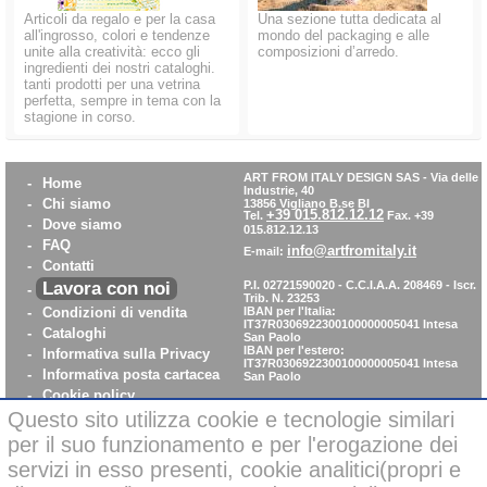
Articoli da regalo e per la casa
Una sezione tutta dedicata al
all'ingrosso, colori e tendenze
mondo del packaging e alle
unite alla creatività: ecco gli
composizioni d’arredo.
ingredienti dei nostri cataloghi.
tanti prodotti per una vetrina
perfetta, sempre in tema con la
stagione in corso.
ART FROM ITALY DESIGN SAS
-
Via delle
-
Home
Industrie, 40
-
Chi siamo
13856 Vigliano B.se BI
+39 015.812.12.12
Tel.
Fax. +39
-
Dove siamo
015.812.12.13
-
FAQ
info@artfromitaly.it
E-mail:
-
Contatti
Lavora con noi
P.I. 02721590020 - C.C.I.A.A. 208469 - Iscr.
-
Trib. N. 23253
-
Condizioni di vendita
IBAN per l'Italia:
IT37R0306922300100000005041
Intesa
-
Cataloghi
San Paolo
IBAN per l'estero:
-
Informativa sulla Privacy
IT37R0306922300100000005041
Intesa
-
Informativa posta cartacea
San Paolo
-
Cookie policy
-
WhistleBlowing
Questo sito utilizza cookie e tecnologie similari
-
Parità di Genere
per il suo funzionamento e per l'erogazione dei
servizi in esso presenti, cookie analitici(propri e