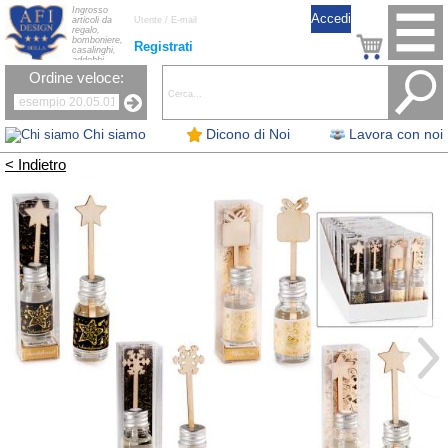
Ingrosso
articoli da
regalo,
bomboniere,
Registrati
casalinghi,
addobbi
natalizi, nastri,
Ordine veloce:
oggettistica,
accessori per
la tavola, fiori
artificiali e
candele.
Chi siamo
Dicono di Noi
Lavora con noi
< Indietro