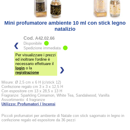
Mini profumatore ambiente 10 ml con stick legno
natalizio
Cod.
A42.02.66
Disponibile
Spedizione immediata
Per visualizzare i prezzi
ed inoltrare l'ordine è
necessario effettuare il
login
o la
registrazione
Misure: Ø 2,5 cm x 6 H (c/stick 12)
Confezione regalo cm 3 x 3 x 12,5 H
Con espositore cm 13 x 28,5 x 13 H
Fragranze: Sparkling Cinnamon, White Tea, Sandalwood, Vanilla
Assortimento: 4 fragranze
Utilizzo: Profumatori / Incensi
Piccoli profumatori per ambiente di Natale con stick sagomato in legno in
confezione regalo ed espositore da 36 pezzi