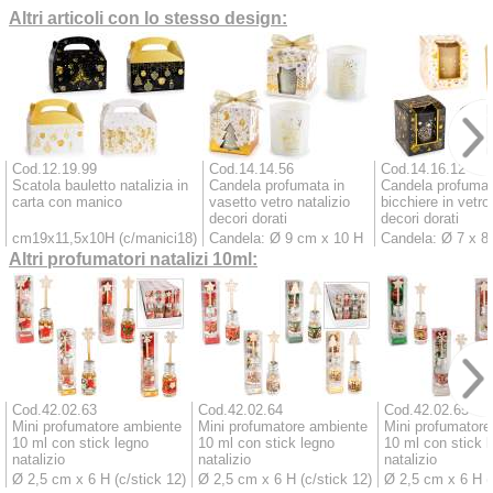
Altri articoli con lo stesso design:
Cod.12.19.99
Cod.14.14.56
Cod.14.16.12
Scatola bauletto natalizia in
Candela profumata in
Candela profumat
carta con manico
vasetto vetro natalizio
bicchiere in vetro
decori dorati
decori dorati
cm19x11,5x10H (c/manici18)
Candela: Ø 9 cm x 10 H
Candela: Ø 7 x 8
Altri profumatori natalizi 10ml:
Cod.42.02.63
Cod.42.02.64
Cod.42.02.65
Mini profumatore ambiente
Mini profumatore ambiente
Mini profumatore
10 ml con stick legno
10 ml con stick legno
10 ml con stick 
natalizio
natalizio
natalizio
Ø 2,5 cm x 6 H (c/stick 12)
Ø 2,5 cm x 6 H (c/stick 12)
Ø 2,5 cm x 6 H (