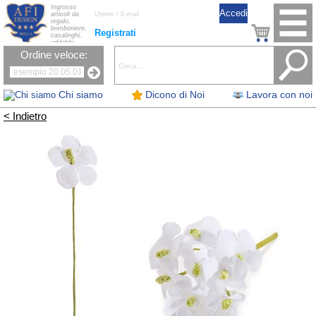
Ingrosso
articoli da
regalo,
bomboniere,
Registrati
casalinghi,
addobbi
natalizi, nastri,
Ordine veloce:
oggettistica,
accessori per
la tavola, fiori
artificiali e
candele.
Chi siamo
Dicono di Noi
Lavora con noi
< Indietro