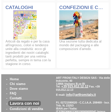
CATALOGHI
CONFEZIONI E COMPOSIZIONI
Articoli da regalo e per la casa
Una sezione tutta dedicata al
all'ingrosso, colori e tendenze
mondo del packaging e alle
unite alla creatività: ecco gli
composizioni d’arredo.
ingredienti dei nostri cataloghi.
tanti prodotti per una vetrina
perfetta, sempre in tema con la
stagione in corso.
ART FROM ITALY DESIGN SAS
-
Via delle
-
Home
Industrie, 40
-
Chi siamo
13856 Vigliano B.se BI
+39 015.812.12.12
Tel.
Fax. +39
-
Dove siamo
015.812.12.13
-
FAQ
info@artfromitaly.it
E-mail:
-
Contatti
Lavora con noi
P.I. 02721590020 - C.C.I.A.A. 208469 - Iscr.
-
Trib. N. 23253
-
Condizioni di vendita
IBAN per l'Italia:
IT37R0306922300100000005041
Intesa