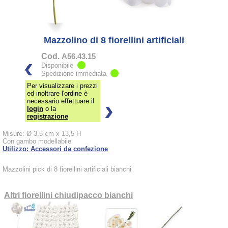
Mazzolino di 8 fiorellini artificiali
Cod.
A56.43.15
Disponibile
Spedizione immediata
Per visualizzare i prezzi
ed inoltrare l'ordine è
necessario effettuare il
login
o la
registrazione
Misure: Ø 3,5 cm x 13,5 H
Con gambo modellabile
Utilizzo: Accessori da confezione
Mazzolini pick di 8 fiorellini artificiali bianchi
Altri fiorellini chiudipacco bianchi