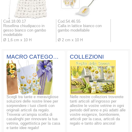
Cod.18.00.17
Cod.54.46.55
Rosellina chiudipacco in
Calla in lattice bianco con
gesso bianco con gambo
gambo modellabile
modellabile
Ø 1,6 cm x 10 H
Ø 2 cm x 10 H
MACRO CATEGORIE
COLLEZIONI
Scegli tra tante e meravigliose
Nelle nostre collezioni troverete
soluzioni delle nostre linee per
tanti articoli all’ingrosso per
sorprendere i tuoi clienti con
allestire le vostre vetrine in ogni
originali articoli da regalo.
periodo dell’anno e più adatti alle
Troverai un’ampia scelta di
vostre esigenze, bomboniere,
casalinghi per rinnovare la tua
articoli per la casa, articoli da
vetrina, oggettistica per la casa
regalo e tanto altro ancora!
e tante idee regalo!