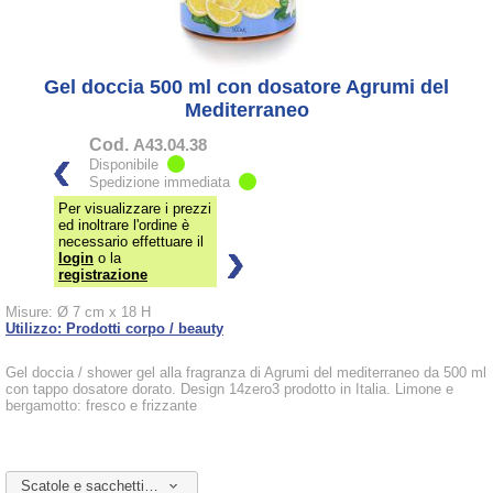
Gel doccia 500 ml con dosatore Agrumi del
Mediterraneo
Cod.
A43.04.38
Disponibile
Spedizione immediata
Per visualizzare i prezzi
ed inoltrare l'ordine è
necessario effettuare il
login
o la
registrazione
Misure: Ø 7 cm x 18 H
Utilizzo: Prodotti corpo / beauty
Gel doccia / shower gel alla fragranza di Agrumi del mediterraneo da 500 ml
con tappo dosatore dorato. Design 14zero3 prodotto in Italia. Limone e
bergamotto: fresco e frizzante
Scatole e sacchetti da abbinare