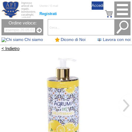
Ingrosso
articoli da
regalo,
bomboniere,
Registrati
casalinghi,
addobbi
natalizi, nastri,
Ordine veloce:
oggettistica,
accessori per
la tavola, fiori
artificiali e
candele.
Chi siamo
Dicono di Noi
Lavora con noi
< Indietro