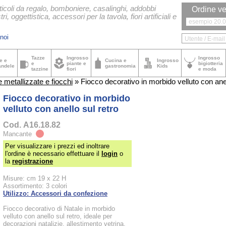
ticoli da regalo, bomboniere, casalinghi, addobbi
Ordine ve
tri, oggettistica, accessori per la tavola, fiori artificiali e
noi
Tazze
Ingrosso
Ingrosso
e e
Cucina e
Ingrosso
e
piante e
bigiotteria
andele
gastronomia
Kids
tazzine
fiori
e moda
 metallizzate e fiocchi
» Fiocco decorativo in morbido velluto con anel
Fiocco decorativo in morbido
velluto con anello sul retro
Cod.
A16.18.82
Mancante
Per visualizzare i prezzi ed inoltrare
l'ordine è necessario effettuare il
login
o
la
registrazione
Misure: cm 19 x 22 H
Assortimento: 3 colori
Utilizzo: Accessori da confezione
Fiocco decorativo di Natale in morbido
velluto con anello sul retro, ideale per
decorazioni natalizie, allestimento vetrina,