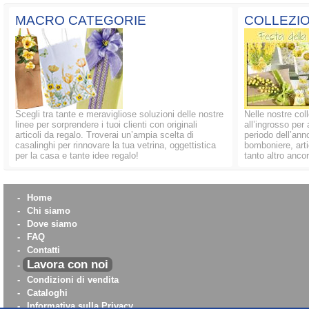
MACRO CATEGORIE
COLLEZIO
Scegli tra tante e meravigliose soluzioni delle nostre
Nelle nostre coll
linee per sorprendere i tuoi clienti con originali
all’ingrosso per 
articoli da regalo. Troverai un’ampia scelta di
periodo dell’anno
casalinghi per rinnovare la tua vetrina, oggettistica
bomboniere, artic
per la casa e tante idee regalo!
tanto altro ancor
-
Home
-
Chi siamo
-
Dove siamo
-
FAQ
-
Contatti
Lavora con noi
-
-
Condizioni di vendita
-
Cataloghi
-
Informativa sulla Privacy