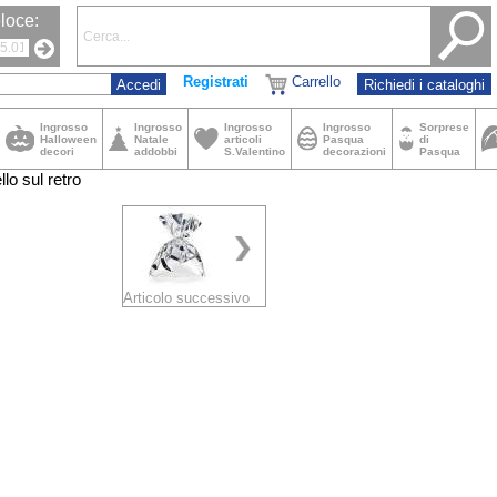
loce:
Registrati
Carrello
Richiedi i cataloghi
Ingrosso
Ingrosso
Ingrosso
Ingrosso
Sorprese
Halloween
Natale
articoli
Pasqua
di
decori
addobbi
S.Valentino
decorazioni
Pasqua
lo sul retro
Articolo successivo