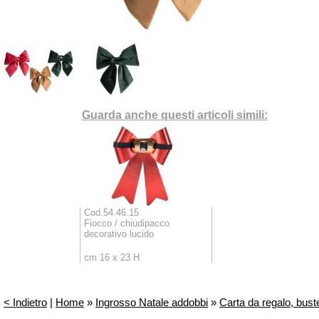
Guarda anche questi articoli simili:
Cod.54.46.15
Fiocco / chiudipacco
decorativo lucido
cm 16 x 23 H
< Indietro
|
Home
»
Ingrosso Natale addobbi
»
Carta da regalo, buste