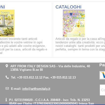
NI
CATALOGHI
ezioni troverete tanti articoli
Articoli da regalo e per la casa all'in
allestire le vostre vetrine in ogni
tendenze unite alla creatività: ecco g
 e più adatti alle vostre esigenze,
nostri cataloghi. tanti prodotti per un
oli per la casa, articoli da regalo e
perfetta, sempre in tema con la stag
a!
Pa
ART FROM ITALY DESIGN SAS
-
Via delle Industrie, 40
13856 Vigliano B.se BI
Tel.
+39 015.812.12.12
Fax. +39 015.812.12.13
E-mail:
info@artfromitaly.it
P.I. 02721590020 - C.C.I.A.A. 208469 - Iscr. Trib. N. 23253
IBAN per l'Italia:
IT37R0306922300100000005041
Intesa San