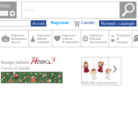
loce:
Registrati
Carrello
Richiedi i cataloghi
Ingrosso
Ingrosso
Ingrosso
Ingrosso
Sorprese
Halloween
Natale
articoli
Pasqua
di
decori
addobbi
S.Valentino
decorazioni
Pasqua
Design italiano
Favola di Natale
Articolo successivo