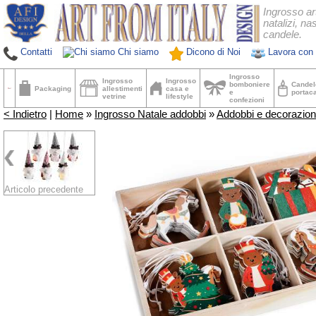
Ingrosso ar
natalizi, nas
candele.
Contatti
Chi siamo
Dicono di Noi
Lavora con 
Ingrosso
Ingrosso
Ingrosso
bomboniere
Candel
Packaging
allestimenti
casa e
e
portac
vetrine
lifestyle
confezioni
< Indietro
|
Home
»
Ingrosso Natale addobbi
»
Addobbi e decorazioni
Articolo precedente