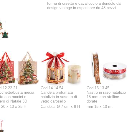
forma di orsetto e cavalluccio a dondolo dal
design vintage in espositore da 48 pezzi
d.12.22.21
Cod.14.14.54
Cod.16.13.45
cchetto/busta media
Candela profumata
Nastro in raso natalizio
ta con manici e
natalizia in vasetto di
15 mm con stelline
ero di Natale 3D
vetro carosello
dorate
 20 x 10 x 25 H
Candela: Ø 7 cm x 8 H
mm 15 x 10 mt