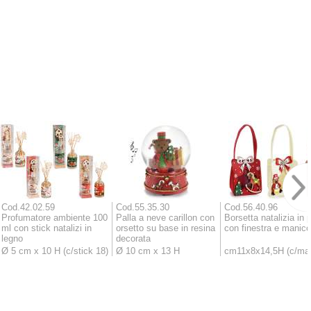
Cod.42.02.59
Cod.55.35.30
Cod.56.40.96
Profumatore ambiente 100
Palla a neve carillon con
Borsetta natalizia in
ml con stick natalizi in
orsetto su base in resina
con finestra e manico
legno
decorata
Ø 5 cm x 10 H (c/stick 18)
Ø 10 cm x 13 H
cm11x8x14,5H (c/man