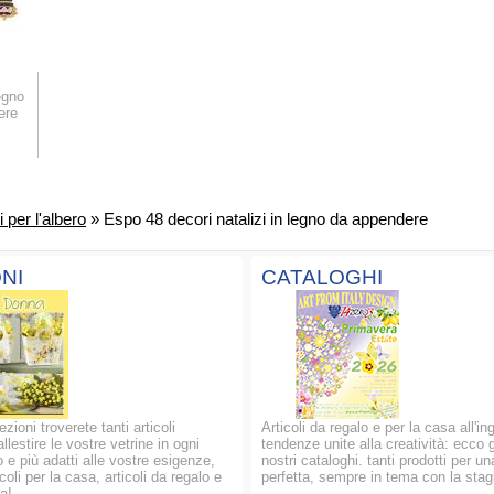
egno
ere
 per l'albero
» Espo 48 decori natalizi in legno da appendere
NI
CATALOGHI
ezioni troverete tanti articoli
Articoli da regalo e per la casa all'in
allestire le vostre vetrine in ogni
tendenze unite alla creatività: ecco g
 e più adatti alle vostre esigenze,
nostri cataloghi. tanti prodotti per un
oli per la casa, articoli da regalo e
perfetta, sempre in tema con la stag
a!