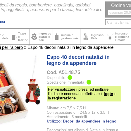
ticoli da regalo, bomboniere, casalinghi, addobbi
Ordine ve
tri, oggettistica, accessori per la tavola, fiori artificiali e
noi
Tazze
Ingrosso
Ingrosso
e e
Cucina e
Ingrosso
e
piante e
bigiotteria
andele
gastronomia
Kids
tazzine
fiori
e moda
 per l'albero
» Espo 48 decori natalizi in legno da appendere
Espo 48 decori natalizi in
legno da appendere
Cod.
A51.48.75
Disponibile
Spedizione immediata
Per visualizzare i prezzi ed inoltrare
l'ordine è necessario effettuare il
login
o
la
registrazione
Misure: cm 7,5 x 7,5 H
Con espositore cm 24,5 x 17 x 3,5 H
Assortimento: 6 modelli
Utilizzo: Decori da appendere in legno
Decorazioni per albero di Natale in legno a