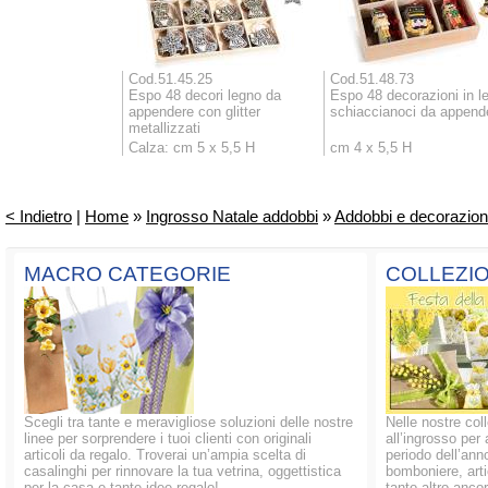
Cod.51.45.25
Cod.51.48.73
Espo 48 decori legno da
Espo 48 decorazioni in l
appendere con glitter
schiaccianoci da append
metallizzati
Calza: cm 5 x 5,5 H
cm 4 x 5,5 H
< Indietro
|
Home
»
Ingrosso Natale addobbi
»
Addobbi e decorazioni
MACRO CATEGORIE
COLLEZIO
Scegli tra tante e meravigliose soluzioni delle nostre
Nelle nostre coll
linee per sorprendere i tuoi clienti con originali
all’ingrosso per 
articoli da regalo. Troverai un’ampia scelta di
periodo dell’anno
casalinghi per rinnovare la tua vetrina, oggettistica
bomboniere, artic
per la casa e tante idee regalo!
tanto altro ancor