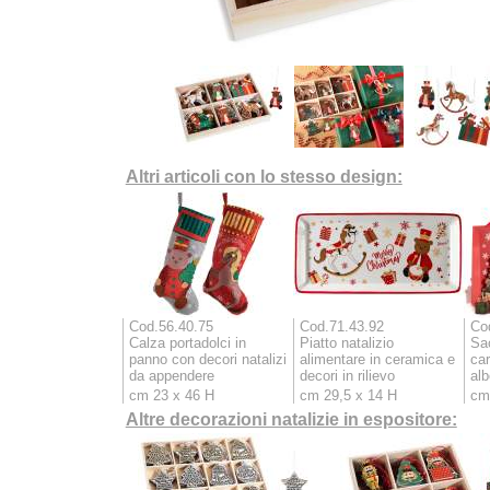
Altri articoli con lo stesso design:
Cod.56.40.75
Cod.71.43.92
Co
Calza portadolci in
Piatto natalizio
Sa
panno con decori natalizi
alimentare in ceramica e
car
da appendere
decori in rilievo
alb
cm 23 x 46 H
cm 29,5 x 14 H
cm
Altre decorazioni natalizie in espositore: