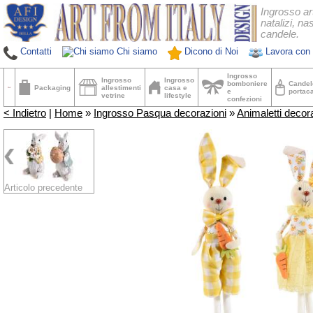
Ingrosso ar
natalizi, nas
candele.
Contatti
Chi siamo
Dicono di Noi
Lavora con 
Ingrosso
Ingrosso
Ingrosso
bomboniere
Candel
Packaging
allestimenti
casa e
e
portac
vetrine
lifestyle
confezioni
< Indietro
|
Home
»
Ingrosso Pasqua decorazioni
»
Animaletti decora
Articolo precedente