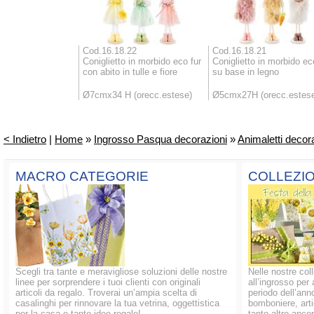
Cod.16.18.22
Cod.16.18.21
Coniglietto in morbido eco fur
Coniglietto in morbido ec
con abito in tulle e fiore
su base in legno
Ø7cmx34 H (orecc.estese)
Ø5cmx27H (orecc.estes
< Indietro
|
Home
»
Ingrosso Pasqua decorazioni
»
Animaletti decora
MACRO CATEGORIE
COLLEZIO
Scegli tra tante e meravigliose soluzioni delle nostre
Nelle nostre coll
linee per sorprendere i tuoi clienti con originali
all’ingrosso per 
articoli da regalo. Troverai un’ampia scelta di
periodo dell’anno
casalinghi per rinnovare la tua vetrina, oggettistica
bomboniere, artic
per la casa e tante idee regalo!
tanto altro ancor