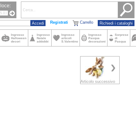
loce:
Registrati
Carrello
Richiedi i cataloghi
Ingrosso
Ingrosso
Ingrosso
Ingrosso
Sorprese
Halloween
Natale
articoli
Pasqua
di
decori
addobbi
S.Valentino
decorazioni
Pasqua
Articolo successivo