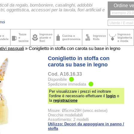
ticoli da regalo, bomboniere, casalinghi, addobbi
Ordine ve
tri, oggettistica, accessori per la tavola, fiori artificiali e
noi
Tazze
Ingrosso
Ingrosso
e e
Cucina e
Ingrosso
e
piante e
bigiotteria
andele
gastronomia
Kids
tazzine
fiori
e moda
tivi pasquali
» Coniglietto in stoffa con carota su base in legno
Coniglietto in stoffa con
carota su base in legno
Cod.
A16.16.33
Disponibile
Spedizione immediata
Per visualizzare i prezzi ed inoltrare
l'ordine è necessario effettuare il
login
o
la
registrazione
Misure: Ø5cmx29H (orecc.estese)
Orecchie modellabili
Assortimento: 2 modelli
Utilizzo: Decori da appoggiare in panno /
stoffa