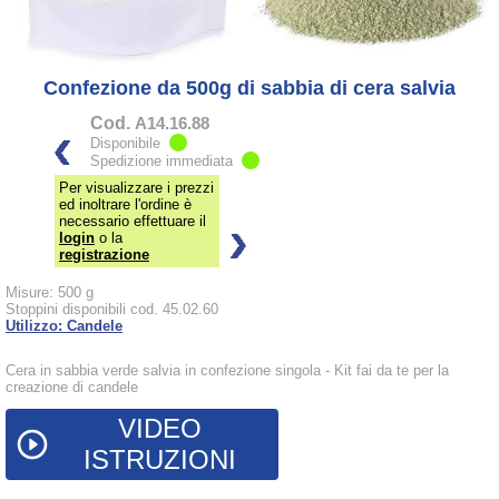
Confezione da 500g di sabbia di cera salvia
Cod.
A14.16.88
Disponibile
Spedizione immediata
Per visualizzare i prezzi
ed inoltrare l'ordine è
necessario effettuare il
login
o la
registrazione
Misure: 500 g
Stoppini disponibili cod. 45.02.60
Utilizzo: Candele
Cera in sabbia verde salvia in confezione singola - Kit fai da te per la
creazione di candele
VIDEO
play_circle_outline
ISTRUZIONI