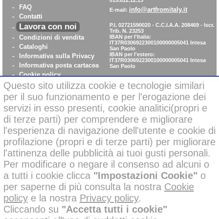
-
FAQ
info@artfromitaly.it
E-mail:
-
Contatti
Lavora con noi
P.I. 02721590020 - C.C.I.A.A. 208469 - Iscr.
-
Trib. N. 23253
-
Condizioni di vendita
IBAN per l'Italia:
IT37R0306922300100000005041
Intesa
-
Cataloghi
San Paolo
IBAN per l'estero:
-
Informativa sulla Privacy
IT37R0306922300100000005041
Intesa
-
Informativa posta cartacea
San Paolo
-
Cookie policy
-
WhistleBlowing
Questo sito utilizza cookie e tecnologie similari
-
Parità di Genere
per il suo funzionamento e per l'erogazione dei
servizi in esso presenti, cookie analitici(propri e
di terze parti) per comprendere e migliorare
Pagamenti sicuri con carta di credito on-line
l'esperienza di navigazione dell'utente e cookie di
profilazione (propri e di terze parti) per migliorare
l'attinenza delle pubblicità ai tuoi gusti personali.
Per modificare o negare il consenso ad alcuni o
a tutti i cookie clicca
"Impostazioni Cookie"
o
Alcune immagini di questo sito possono essere state corrette negli
per saperne di più consulta la nostra
Cookie
sfondi o migliorate nelle ambientazioni con l’ausilio di intelligenza
policy
e la nostra
Privacy policy
.
artificiale per finalità creative e illustrative.
Tutti i nostri prodotti presenti nelle foto invece, sono reali e non sono
Cliccando su
"Accetta tutti i cookie"
stati modificati o alterati; inoltre i prodotti a marchio
sono