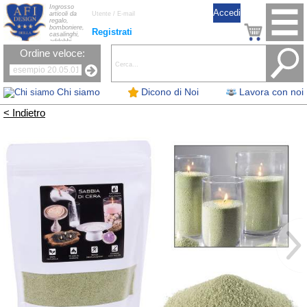
Ingrosso
articoli da
regalo,
bomboniere,
Registrati
casalinghi,
addobbi
natalizi, nastri,
Ordine veloce:
oggettistica,
accessori per
la tavola, fiori
artificiali e
candele.
Chi siamo
Dicono di Noi
Lavora con noi
< Indietro