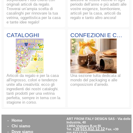
originali articoli da regalo.
periodo dell’anno e più adatti alle
Troverai un’ampia scelta di
vostre esigenze, bomboniere,
casalinghi per rinnovare la tua
articoli per la casa, articoli da
vetrina, oggettistica per la casa
regalo e tanto altro ancora!
e tante idee regalo!
CATALOGHI
CONFEZIONI E COMPOSIZIONI
Articoli da regalo e per la casa
Una sezione tutta dedicata al
all'ingrosso, colori e tendenze
mondo del packaging e alle
unite alla creatività: ecco gli
composizioni d’arredo.
ingredienti dei nostri cataloghi.
tanti prodotti per una vetrina
perfetta, sempre in tema con la
stagione in corso.
ART FROM ITALY DESIGN SAS
-
Via delle
-
Home
Industrie, 40
-
Chi siamo
13856 Vigliano B.se BI
+39 015.812.12.12
Tel.
Fax. +39
-
Dove siamo
015.812.12.13