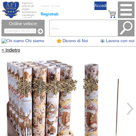
Ingrosso
articoli da
regalo,
bomboniere,
Registrati
casalinghi,
addobbi
natalizi, nastri,
Ordine veloce:
oggettistica,
accessori per
la tavola, fiori
artificiali e
candele.
Chi siamo
Dicono di Noi
Lavora con noi
< Indietro