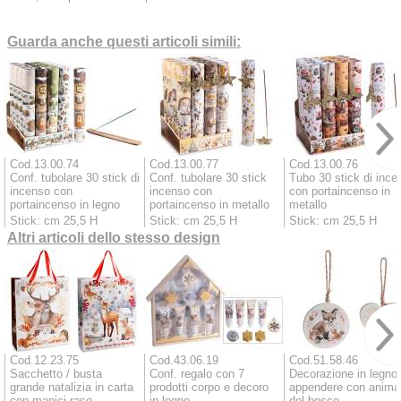
Guarda anche questi articoli simili:
Cod.13.00.74
Cod.13.00.77
Cod.13.00.76
Conf. tubolare 30 stick di
Conf. tubolare 30 stick
Tubo 30 stick di ince
incenso con
incenso con
con portaincenso in
portaincenso in legno
portaincenso in metallo
metallo
Stick: cm 25,5 H
Stick: cm 25,5 H
Stick: cm 25,5 H
Altri articoli dello stesso design
Cod.12.23.75
Cod.43.06.19
Cod.51.58.46
Sacchetto / busta
Conf. regalo con 7
Decorazione in legno
grande natalizia in carta
prodotti corpo e decoro
appendere con animal
con manici raso
in legno
del bosco