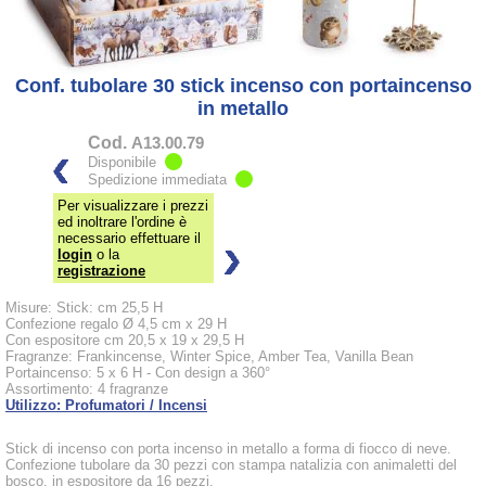
Conf. tubolare 30 stick incenso con portaincenso
in metallo
Cod.
A13.00.79
Disponibile
Spedizione immediata
Per visualizzare i prezzi
ed inoltrare l'ordine è
necessario effettuare il
login
o la
registrazione
Misure: Stick: cm 25,5 H
Confezione regalo Ø 4,5 cm x 29 H
Con espositore cm 20,5 x 19 x 29,5 H
Fragranze: Frankincense, Winter Spice, Amber Tea, Vanilla Bean
Portaincenso: 5 x 6 H - Con design a 360°
Assortimento: 4 fragranze
Utilizzo: Profumatori / Incensi
Stick di incenso con porta incenso in metallo a forma di fiocco di neve.
Confezione tubolare da 30 pezzi con stampa natalizia con animaletti del
bosco, in espositore da 16 pezzi.