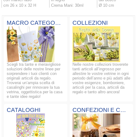
cm 26 x 10 x 32 H
Crema Mani: 30ml
Ø 10 cm
MACRO CATEGORIE
COLLEZIONI
Scegli tra tante e meravigliose
Nelle nostre collezioni troverete
soluzioni delle nostre linee per
tanti articoli all’ingrosso per
sorprendere i tuoi clienti con
allestire le vostre vetrine in ogni
originali articoli da regalo.
periodo dell’anno e più adatti alle
Troverai un’ampia scelta di
vostre esigenze, bomboniere,
casalinghi per rinnovare la tua
articoli per la casa, articoli da
vetrina, oggettistica per la casa
regalo e tanto altro ancora!
e tante idee regalo!
CATALOGHI
CONFEZIONI E COMPOSIZIONI