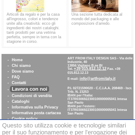
Articoli da regalo e per la casa
Una sezione tutta dedicata al
all'ingrosso, colori e tendenze
mondo del packaging e alle
unite alla creatività: ecco gli
composizioni d’arredo.
ingredienti dei nostri cataloghi.
tanti prodotti per una vetrina
perfetta, sempre in tema con la
stagione in corso.
ART FROM ITALY DESIGN SAS
-
Via delle
-
Home
Industrie, 40
-
Chi siamo
13856 Vigliano B.se BI
+39 015.812.12.12
Tel.
Fax. +39
-
Dove siamo
015.812.12.13
-
FAQ
info@artfromitaly.it
E-mail:
-
Contatti
Lavora con noi
P.I. 02721590020 - C.C.I.A.A. 208469 - Iscr.
-
Trib. N. 23253
-
Condizioni di vendita
IBAN per l'Italia:
IT37R0306922300100000005041
Intesa
-
Cataloghi
San Paolo
IBAN per l'estero:
-
Informativa sulla Privacy
IT37R0306922300100000005041
Intesa
-
Informativa posta cartacea
San Paolo
-
Cookie policy
-
WhistleBlowing
Questo sito utilizza cookie e tecnologie similari
-
Parità di Genere
per il suo funzionamento e per l'erogazione dei