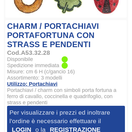
CHARM / PORTACHIAVI
PORTAFORTUNA CON
STRASS E PENDENTI
Cod.A53.32.28
Disponibile
Spedizione immediata
Misure: cm 6 H (c/gancio 16)
Assortimento: 3 modelli
Utilizzo: Portachiavi
Portachiavi / charm con simboli porta fortuna a
ferro di cavallo, coccinella e quadrifoglio, con
strass e pendenti
Per visualizzare i prezzi ed inoltrare
l'ordine è necessario effettuare il
LOGIN
o la
REGISTRAZIONE