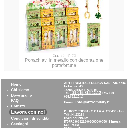
Cod. 53.34.23
Portachiavi in metallo con decorazione
portafortuna
ART FROM ITALY DESIGN SAS
-
Via delle
-
Home
Industrie, 40
-
Chi siamo
13856 Vigliano B.se BI
+39 015.812.12.12
Tel.
Fax. +39
-
Dove siamo
015.812.12.13
-
FAQ
info@artfromitaly.it
E-mail:
-
Contatti
Lavora con noi
P.I. 02721590020 - C.C.I.A.A. 208469 - Iscr.
-
Trib. N. 23253
-
Condizioni di vendita
IBAN per l'Italia:
IT37R0306922300100000005041
Intesa
-
Cataloghi
San Paolo