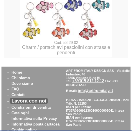
Cod. 53.29.02
Charm / portachiavi pesciolini con strass e
pendenti
ART FROM ITALY DESIGN SAS
-
Via delle
-
Home
Industrie, 40
-
Chi siamo
13856 Vigliano B.se BI
+39 015.812.12.12
Tel.
Fax. +39
-
Dove siamo
015.812.12.13
-
FAQ
info@artfromitaly.it
E-mail:
-
Contatti
Lavora con noi
P.I. 02721590020 - C.C.I.A.A. 208469 - Iscr.
-
Trib. N. 23253
-
Condizioni di vendita
IBAN per l'Italia:
IT37R0306922300100000005041
Intesa
-
Cataloghi
San Paolo
IBAN per l'estero:
-
Informativa sulla Privacy
IT37R0306922300100000005041
Intesa
-
Informativa posta cartacea
San Paolo
-
Cookie policy