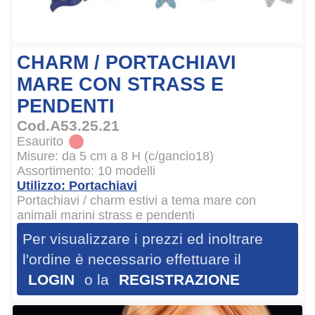
CHARM / PORTACHIAVI
MARE CON STRASS E
PENDENTI
Cod.A53.25.21
Esaurito
Misure: da 5 cm a 8 H (c/gancio18)
Assortimento: 10 modelli
Utilizzo: Portachiavi
Portachiavi / charm estivi a tema mare con
animali marini strass e pendenti
Per visualizzare i prezzi ed inoltrare
l'ordine è necessario effettuare il
LOGIN
o la
REGISTRAZIONE