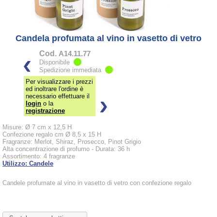
Candela profumata al vino in vasetto di vetro
Cod.
A14.11.77
Disponibile
Spedizione immediata
Per visualizzare i prezzi
ed inoltrare l'ordine è
necessario effettuare il
login
o la
registrazione
Misure: Ø 7 cm x 12,5 H
Confezione regalo cm Ø 8,5 x 15 H
Fragranze: Merlot, Shiraz, Prosecco, Pinot Grigio
Alta concentrazione di profumo - Durata: 36 h
Assortimento: 4 fragranze
Utilizzo: Candele
Candele profumate al vino in vasetto di vetro con confezione regalo