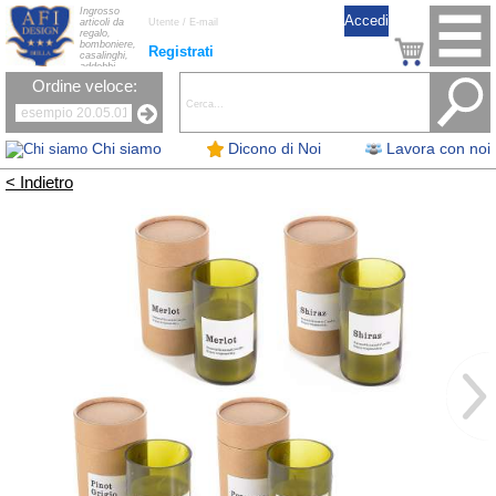
Ingrosso
articoli da
regalo,
bomboniere,
Registrati
casalinghi,
addobbi
natalizi, nastri,
Ordine veloce:
oggettistica,
accessori per
la tavola, fiori
artificiali e
candele.
Chi siamo
Dicono di Noi
Lavora con noi
< Indietro