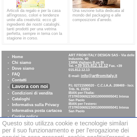
Articoli da regalo e per la casa
Una sezione tutta dedicata al
all'ingrosso, colori e tendenze
mondo del packaging e alle
unite alla creatività: ecco gli
composizioni d’arredo.
ingredienti dei nostri cataloghi.
tanti prodotti per una vetrina
perfetta, sempre in tema con la
stagione in corso.
ART FROM ITALY DESIGN SAS
-
Via delle
-
Home
Industrie, 40
-
Chi siamo
13856 Vigliano B.se BI
+39 015.812.12.12
Tel.
Fax. +39
-
Dove siamo
015.812.12.13
-
FAQ
info@artfromitaly.it
E-mail:
-
Contatti
Lavora con noi
P.I. 02721590020 - C.C.I.A.A. 208469 - Iscr.
-
Trib. N. 23253
-
Condizioni di vendita
IBAN per l'Italia:
IT37R0306922300100000005041
Intesa
-
Cataloghi
San Paolo
IBAN per l'estero:
-
Informativa sulla Privacy
IT37R0306922300100000005041
Intesa
-
Informativa posta cartacea
San Paolo
-
Cookie policy
Questo sito utilizza cookie e tecnologie similari
-
WhistleBlowing
-
Parità di Genere
per il suo funzionamento e per l'erogazione dei