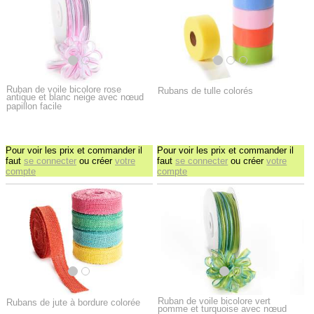
Ruban de voile bicolore rose
Rubans de tulle colorés
antique et blanc neige avec nœud
papillon facile
Pour voir les prix et commander il
Pour voir les prix et commander il
faut
se connecter
ou créer
votre
faut
se connecter
ou créer
votre
compte
compte
Ruban de voile bicolore vert
Rubans de jute à bordure colorée
pomme et turquoise avec nœud