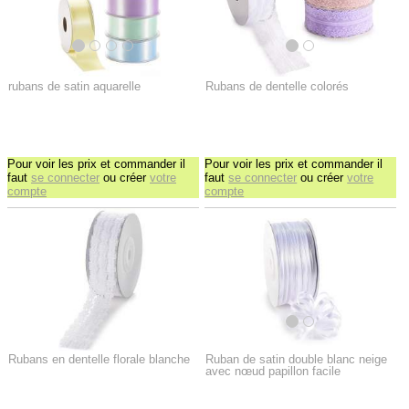
rubans de satin aquarelle
Rubans de dentelle colorés
Pour voir les prix et commander il
Pour voir les prix et commander il
faut
se connecter
ou créer
votre
faut
se connecter
ou créer
votre
compte
compte
Rubans en dentelle florale blanche
Ruban de satin double blanc neige
avec nœud papillon facile