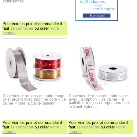
scintillantes
Pour voir les prix et commander il
faut
se connecter
ou créer
votre
compte
Rouleaux de rubans de satin rouge,
Rouleaux de ruban de satin blanc
or et argent avec imprimé doré « Je
avec inscription « Je t'aime » à
paillettes rouges et argentées pour
t'aime » pour la Saint-Valentin.
la Saint-Valentin
Pour voir les prix et commander il
Pour voir les prix et commander il
faut
se connecter
ou créer
votre
faut
se connecter
ou créer
votre
compte
compte