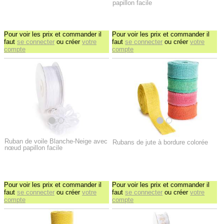
papillon facile
Pour voir les prix et commander il
Pour voir les prix et commander il
faut
se connecter
ou créer
votre
faut
se connecter
ou créer
votre
compte
compte
Ruban de voile Blanche-Neige avec
Rubans de jute à bordure colorée
nœud papillon facile
Pour voir les prix et commander il
Pour voir les prix et commander il
faut
se connecter
ou créer
votre
faut
se connecter
ou créer
votre
compte
compte