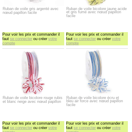
Ruban de voile gris argenté avec
Ruban de voile bicolore jaune acide
et gris fumé avec nœud papillon
nœud papillon facile
facile
Pour voir les prix et commander il
Pour voir les prix et commander il
faut
se connecter
ou créer
votre
faut
se connecter
ou créer
votre
compte
compte
Ruban de voile bicolore rouge rubis
Ruban de voile bicolore écru et
bleu air force avec nœud papillon
et blanc neige avec nœud papillon
facile
Pour voir les prix et commander il
Pour voir les prix et commander il
faut
se connecter
ou créer
votre
faut
se connecter
ou créer
votre