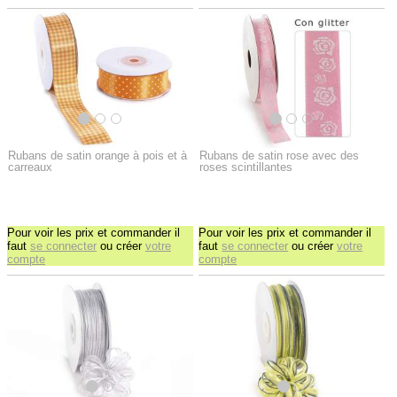
Rubans de satin orange à pois et à
Rubans de satin rose avec des
carreaux
roses scintillantes
Pour voir les prix et commander il
Pour voir les prix et commander il
faut
se connecter
ou créer
votre
faut
se connecter
ou créer
votre
compte
compte