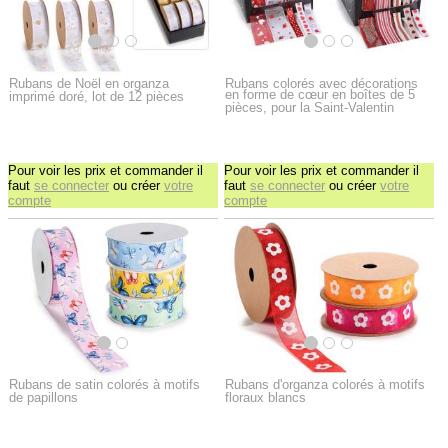
Rubans de Noël en organza
Rubans colorés avec décorations
en forme de cœur en boîtes de 5
imprimé doré, lot de 12 pièces
pièces, pour la Saint-Valentin
Pour voir les prix et commander il
Pour voir les prix et commander il
faut
se connecter
ou créer
votre
faut
se connecter
ou créer
votre
compte
compte
Rubans de satin colorés à motifs
Rubans d'organza colorés à motifs
de papillons
floraux blancs