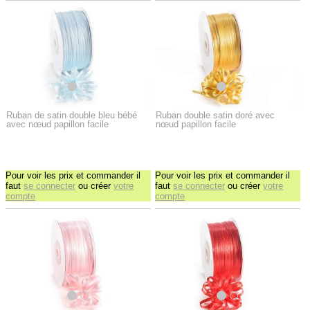
Ruban de satin double bleu bébé
Ruban double satin doré avec
avec nœud papillon facile
nœud papillon facile
Pour voir les prix et commander il
Pour voir les prix et commander il
faut
se connecter
ou créer
votre
faut
se connecter
ou créer
votre
compte
compte