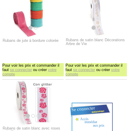
Rubans de satin blanc Décorations
Rubans de jute à bordure colorée
Arbre de Vie
Pour voir les prix et commander il
Pour voir les prix et commander il
faut
se connecter
ou créer
votre
faut
se connecter
ou créer
votre
compte
compte
Rubans de satin blanc avec roses