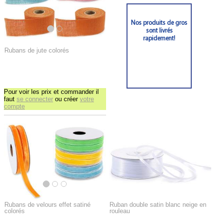
Nos produits de gros
sont livrés
rapidement!
Rubans de jute colorés
Pour voir les prix et commander il
faut
se connecter
ou créer
votre
compte
Rubans de velours effet satiné
Ruban double satin blanc neige en
colorés
rouleau