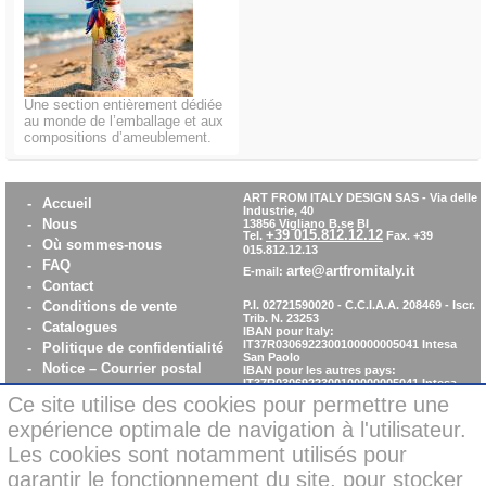
Une section entièrement dédiée
au monde de l’emballage et aux
compositions d’ameublement.
ART FROM ITALY DESIGN SAS
-
Via delle
-
Accueil
Industrie, 40
-
Nous
13856 Vigliano B.se BI
+39 015.812.12.12
Tel.
Fax. +39
-
Où sommes-nous
015.812.12.13
-
FAQ
arte@artfromitaly.it
E-mail:
-
Contact
-
Conditions de vente
P.I. 02721590020 - C.C.I.A.A. 208469 - Iscr.
Trib. N. 23253
-
Catalogues
IBAN pour Italy:
IT37R0306922300100000005041
Intesa
-
Politique de confidentialité
San Paolo
-
Notice – Courrier postal
IBAN pour les autres pays:
IT37R0306922300100000005041
Intesa
-
Cookie policy
San Paolo
Ce site utilise des cookies pour permettre une
-
WhistleBlowing
expérience optimale de navigation à l'utilisateur.
-
Parità di Genere
Les cookies sont notamment utilisés pour
garantir le fonctionnement du site, pour stocker