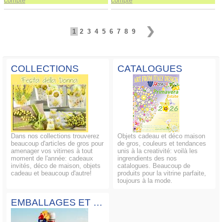
compte
compte
1
2
3
4
5
6
7
8
9
COLLECTIONS
CATALOGUES
Dans nos collections trouverez
Objets cadeau et déco maison
beaucoup d'articles de gros pour
de gros, couleurs et tendances
amenager vos vitirnes à tout
unis à la creativité: voilà les
moment de l'année: cadeaux
ingrendients des nos
invités, déco de maison, objets
catalogues. Beaucoup de
cadeau et beaucoup d'autre!
produits pour la vitrine parfaite,
toujours à la mode.
EMBALLAGES ET COMPOSITIONS