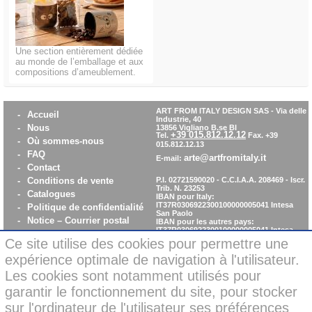
Une section entièrement dédiée
au monde de l’emballage et aux
compositions d’ameublement.
ART FROM ITALY DESIGN SAS
-
Via delle
-
Accueil
Industrie, 40
-
Nous
13856 Vigliano B.se BI
+39 015.812.12.12
Tel.
Fax. +39
-
Où sommes-nous
015.812.12.13
-
FAQ
arte@artfromitaly.it
E-mail:
-
Contact
-
Conditions de vente
P.I. 02721590020 - C.C.I.A.A. 208469 - Iscr.
Trib. N. 23253
-
Catalogues
IBAN pour Italy:
IT37R0306922300100000005041
Intesa
-
Politique de confidentialité
San Paolo
-
Notice – Courrier postal
IBAN pour les autres pays:
IT37R0306922300100000005041
Intesa
-
Cookie policy
San Paolo
Ce site utilise des cookies pour permettre une
-
WhistleBlowing
expérience optimale de navigation à l'utilisateur.
-
Parità di Genere
Les cookies sont notamment utilisés pour
garantir le fonctionnement du site, pour stocker
Nouveauté: Paiements sécurisées par
sur l'ordinateur de l'utilisateur ses préférences