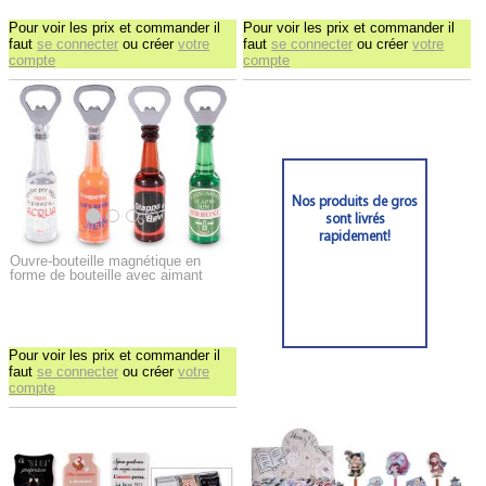
Pour voir les prix et commander il
Pour voir les prix et commander il
faut
se connecter
ou créer
votre
faut
se connecter
ou créer
votre
compte
compte
Nos produits de gros
sont livrés
rapidement!
Ouvre-bouteille magnétique en
forme de bouteille avec aimant
Pour voir les prix et commander il
faut
se connecter
ou créer
votre
compte