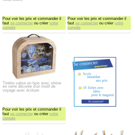
Pour voir les prix et commander il
Pour voir les prix et commander il
faut
se connecter
ou créer
votre
faut
se connecter
ou créer
votre
compte
compte
Tirelire valise en bois avec vitrine
en verre décorée d'un motif de
voyage avec écriture
Pour voir les prix et commander il
faut
se connecter
ou créer
votre
compte