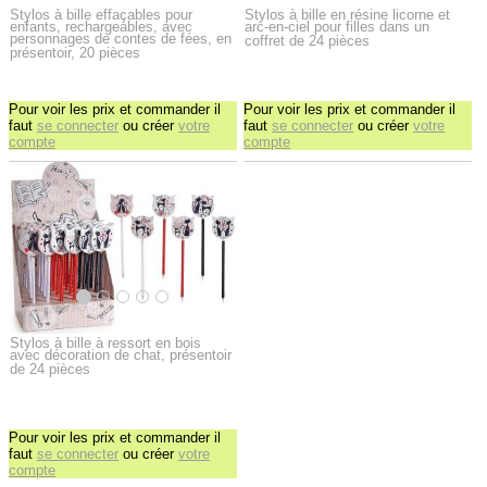
Stylos à bille effaçables pour
Stylos à bille en résine licorne et
enfants, rechargeables, avec
arc-en-ciel pour filles dans un
personnages de contes de fées, en
coffret de 24 pièces
présentoir, 20 pièces
Pour voir les prix et commander il
Pour voir les prix et commander il
faut
se connecter
ou créer
votre
faut
se connecter
ou créer
votre
compte
compte
Stylos à bille à ressort en bois
avec décoration de chat, présentoir
de 24 pièces
Pour voir les prix et commander il
faut
se connecter
ou créer
votre
compte