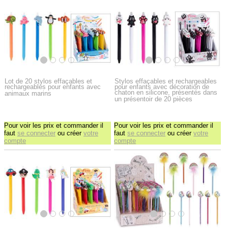
Lot de 20 stylos effaçables et
Stylos effaçables et rechargeables
rechargeables pour enfants avec
pour enfants avec décoration de
chaton en silicone, présentés dans
animaux marins
un présentoir de 20 pièces
Pour voir les prix et commander il
Pour voir les prix et commander il
faut
se connecter
ou créer
votre
faut
se connecter
ou créer
votre
compte
compte