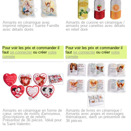
Aimants en céramique avec
Aimants de cuisine en céramique /
imprimé religieux / Sainte Famille
aimants pour canettes avec détails
avec détails dorés
en relief doré
Pour voir les prix et commander il
Pour voir les prix et commander il
faut
se connecter
ou créer
votre
faut
se connecter
ou créer
votre
compte
compte
Aimants en céramique en forme de
Aimants de livres en céramique /
cœur, ornés de motifs d'amoureux,
Aimants avec anges et messages
d'inscriptions et de reliefs.
thématiques, dans un présentoir de
Présentoir de 36 pièces. Idéal pour
36 pièces
la Saint-Valentin.