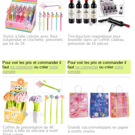
Stylos à bille colorés avec fleur
Tire-bouchon magnétique pour
suspendue et clochette, présentés
bouteille dans un coffret cadeau,
par lot de 24.
présentoir de 16 pièces
Pour voir les prix et commander il
Pour voir les prix et commander il
faut
se connecter
ou créer
votre
faut
se connecter
ou créer
votre
compte
compte
Coffret de présentation de 48
Grands sacs/enveloppes en papier
stylos à bille en silicone à motif
à motifs marins
floral coloré