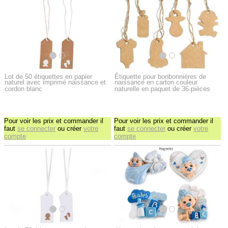
Lot de 50 étiquettes en papier
Étiquette pour bonbonnières de
naturel avec imprimé naissance et
naissance en carton couleur
cordon blanc
naturelle en paquet de 36 pièces
Pour voir les prix et commander il
Pour voir les prix et commander il
faut
se connecter
ou créer
votre
faut
se connecter
ou créer
votre
compte
compte