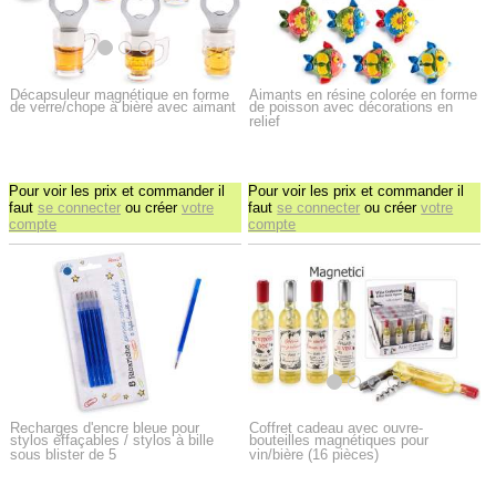
Décapsuleur magnétique en forme
Aimants en résine colorée en forme
de verre/chope à bière avec aimant
de poisson avec décorations en
relief
Pour voir les prix et commander il
Pour voir les prix et commander il
faut
se connecter
ou créer
votre
faut
se connecter
ou créer
votre
compte
compte
Recharges d'encre bleue pour
Coffret cadeau avec ouvre-
stylos effaçables / stylos à bille
bouteilles magnétiques pour
sous blister de 5
vin/bière (16 pièces)