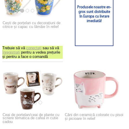
Produsele noastre en-
gros sunt distribuite
în Europa cu livrare
imediată!
Cești de porțelan cu decorațiuni de
citrice și capac cu lămâie în relief
Trebuie să vă
conectați
sau să vă
înregistrați
pentru a vedea prețurile
și pentru a face o comandă
Ceai de portelan/ceai de plante cu
Căni din ceramică colorate cu pisoi
scriere tematica de cafea in cutie
și picioare în relief
cadou