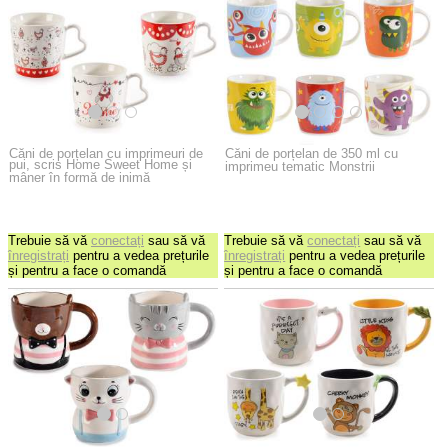
Căni de porțelan cu imprimeuri de
Căni de porțelan de 350 ml cu
pui, scris Home Sweet Home și
imprimeu tematic Monstrii
mâner în formă de inimă
Trebuie să vă
conectați
sau să vă
Trebuie să vă
conectați
sau să vă
înregistrați
pentru a vedea prețurile
înregistrați
pentru a vedea prețurile
și pentru a face o comandă
și pentru a face o comandă