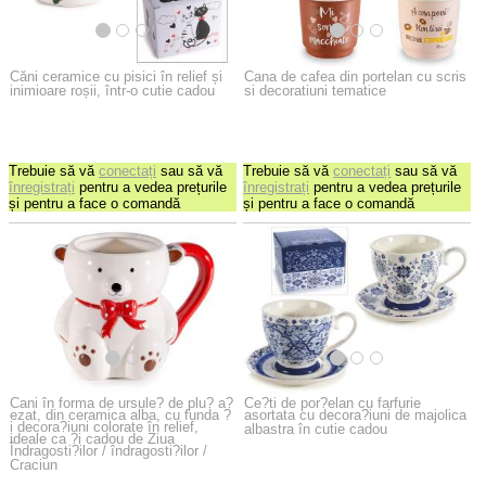
Căni ceramice cu pisici în relief și
Cana de cafea din portelan cu scris
inimioare roșii, într-o cutie cadou
si decoratiuni tematice
Trebuie să vă
conectați
sau să vă
Trebuie să vă
conectați
sau să vă
înregistrați
pentru a vedea prețurile
înregistrați
pentru a vedea prețurile
și pentru a face o comandă
și pentru a face o comandă
Cani în forma de ursule? de plu? a?
Ce?ti de por?elan cu farfurie
ezat, din ceramica alba, cu funda ?
asortata cu decora?iuni de majolica
i decora?iuni colorate în relief,
albastra în cutie cadou
ideale ca ?i cadou de Ziua
Îndragosti?ilor / îndragosti?ilor /
Craciun