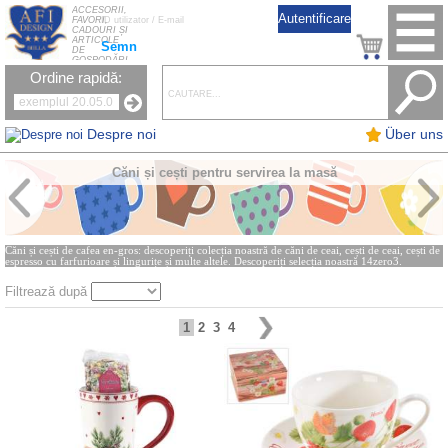
ACCESORII,
FAVORI,
CADOURI ȘI
ARTICOLE
Semn
DE
GOSPODĂRI
Ordine rapidă:
Despre noi
Über uns
Căni și cești pentru servirea la masă
Căni și cești de cafea en-gros: descoperiți colecția noastră de căni de ceai, cești de ceai, cești de
espresso cu farfurioare și lingurițe și multe altele. Descoperiți selecția noastră 14zero3.
Filtrează după
1
2
3
4