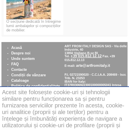
O secțiune dedicată în întregime
lumii ambalajelor și compozițiilor
de mobilier.
ART FROM ITALY DESIGN SAS
-
Via delle
-
Acasă
Industrie, 40
-
Despre noi
13856 Vigliano B.se BI
+39 015.812.12.12
Tel.
Fax. +39
-
Unde suntem
015.812.12.13
-
FAQ
arte@artfromitaly.it
E-mail:
-
Contacte
-
Condiții de vânzare
P.I. 02721590020 - C.C.I.A.A. 208469 - Iscr.
Trib. N. 23253
-
Cataloage
IBAN for Italy:
IT37R0306922300100000005041
Intesa
-
Politica de confidentialitate
San Paolo
Acest site folosește cookie-uri și tehnologii
-
Notificare – Poștă clasică
IBAN pentru alte țări:
IT37R0306922300100000005041
Intesa
-
Cookie policy
similare pentru funcționarea sa și pentru
San Paolo
-
WhistleBlowing
furnizarea serviciilor prezente în acesta, cookie-
-
Parità di Genere
uri analitice (proprii și ale terților) pentru a
înțelege și îmbunătăți experiența de navigare a
utilizatorului și cookie-uri de profilare (proprii și
Nou: plăți sigure pe