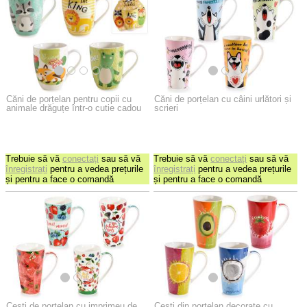
Căni de porțelan pentru copii cu
Căni de porțelan cu câini urlători și
animale drăguțe într-o cutie cadou
scrieri
Trebuie să vă
conectați
sau să vă
Trebuie să vă
conectați
sau să vă
înregistrați
pentru a vedea prețurile
înregistrați
pentru a vedea prețurile
și pentru a face o comandă
și pentru a face o comandă
Cești de porțelan cu imprimeu de
Cești din porțelan decorate cu