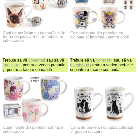
Cani de por?elan cu decora?iuni în
Cești colorate din porțelan cu
forma de pisica ?i filtru metalic în
picioare și imprimeu pentru copii
cutie cadou
Trebuie să vă
conectați
sau să vă
Trebuie să vă
conectați
sau să vă
înregistrați
pentru a vedea prețurile
înregistrați
pentru a vedea prețurile
și pentru a face o comandă
și pentru a face o comandă
Cupe florale din portelan satinat in
Cana de por?elan cu baza colorata
cutie cadou
?i gravuri cu câini