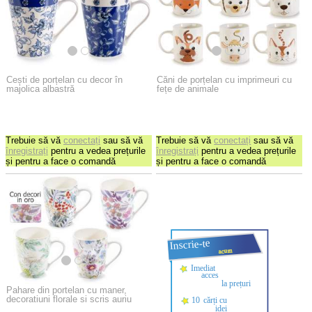
Cești de porțelan cu decor în
Căni de porțelan cu imprimeuri cu
majolica albastră
fețe de animale
Trebuie să vă
conectați
sau să vă
Trebuie să vă
conectați
sau să vă
înregistrați
pentru a vedea prețurile
înregistrați
pentru a vedea prețurile
și pentru a face o comandă
și pentru a face o comandă
Pahare din portelan cu maner,
decoratiuni florale si scris auriu