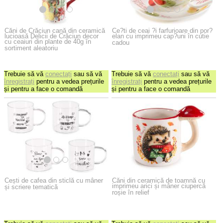
Căni de Crăciun cană din ceramică
Ce?ti de ceai ?i farfurioare din por?
lucioasă Delicii de Crăciun decor
elan cu imprimeu cap?uni în cutie
cu ceaiuri din plante de 40g în
cadou
sortiment aleatoriu
Trebuie să vă
conectați
sau să vă
Trebuie să vă
conectați
sau să vă
înregistrați
pentru a vedea prețurile
înregistrați
pentru a vedea prețurile
și pentru a face o comandă
și pentru a face o comandă
Cești de cafea din sticlă cu mâner
Căni din ceramică de toamnă cu
imprimeu arici și mâner ciupercă
și scriere tematică
roșie în relief