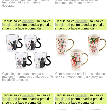
fructe de pădure și mânere
imprimeu de fructe de vară
decorate
Trebuie să vă
conectați
sau să vă
Trebuie să vă
conectați
sau să vă
înregistrați
pentru a vedea prețurile
înregistrați
pentru a vedea prețurile
și pentru a face o comandă
și pentru a face o comandă
Cani din sticla transparenta cu
Corn norocos / ardei iute și căni de
mânere în forma de coada de cat ?i
scris cu mâner auriu, din porțelan
inscrip?ii tematice
Trebuie să vă
conectați
sau să vă
Trebuie să vă
conectați
sau să vă
înregistrați
pentru a vedea prețurile
înregistrați
pentru a vedea prețurile
și pentru a face o comandă
și pentru a face o comandă