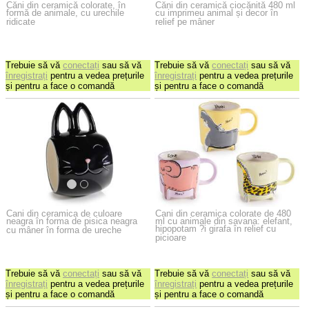
Căni din ceramică colorate, în
Căni din ceramică ciocănită 480 ml
formă de animale, cu urechile
cu imprimeu animal și decor în
ridicate
relief pe mâner
Trebuie să vă
conectați
sau să vă
Trebuie să vă
conectați
sau să vă
înregistrați
pentru a vedea prețurile
înregistrați
pentru a vedea prețurile
și pentru a face o comandă
și pentru a face o comandă
Cani din ceramica de culoare
Cani din ceramica colorate de 480
neagra în forma de pisica neagra
ml cu animale din savana: elefant,
hipopotam ?i girafa în relief cu
cu mâner în forma de ureche
picioare
Trebuie să vă
conectați
sau să vă
Trebuie să vă
conectați
sau să vă
înregistrați
pentru a vedea prețurile
înregistrați
pentru a vedea prețurile
și pentru a face o comandă
și pentru a face o comandă