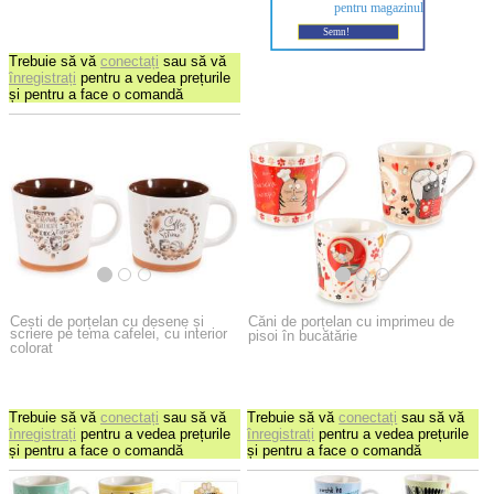
Trebuie să vă
conectați
sau să vă
înregistrați
pentru a vedea prețurile
și pentru a face o comandă
Cești de porțelan cu desene și
Căni de porțelan cu imprimeu de
scriere pe tema cafelei, cu interior
pisoi în bucătărie
colorat
Trebuie să vă
conectați
sau să vă
Trebuie să vă
conectați
sau să vă
înregistrați
pentru a vedea prețurile
înregistrați
pentru a vedea prețurile
și pentru a face o comandă
și pentru a face o comandă