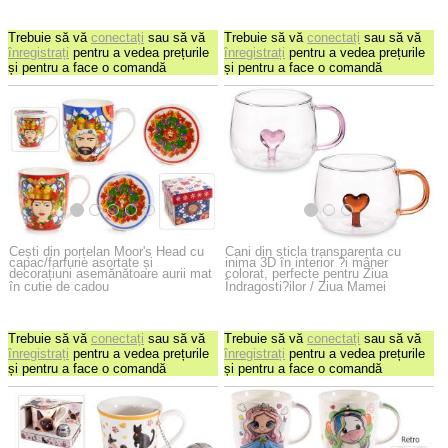
Trebuie să vă
conectați
sau să vă
Trebuie să vă
conectați
sau să vă
înregistrați
pentru a vedea prețurile
înregistrați
pentru a vedea prețurile
și pentru a face o comandă
și pentru a face o comandă
Cești din porțelan Moor's Head cu
Cani din sticla transparenta cu
capac/farfurie asortate și
inima 3D în interior ?i mâner
decorațiuni asemănătoare aurii mat
colorat, perfecte pentru Ziua
în cutie de cadou
Îndragosti?ilor / Ziua Mamei
Trebuie să vă
conectați
sau să vă
Trebuie să vă
conectați
sau să vă
înregistrați
pentru a vedea prețurile
înregistrați
pentru a vedea prețurile
și pentru a face o comandă
și pentru a face o comandă