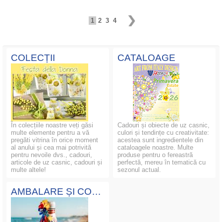
1
2
3
4
COLECȚII
CATALOAGE
În colecțiile noastre veți găsi
Cadouri și obiecte de uz casnic,
multe elemente pentru a vă
culori și tendințe cu creativitate:
pregăti vitrina în orice moment
acestea sunt ingredientele din
al anului și cea mai potrivită
cataloagele noastre. Multe
pentru nevoile dvs., cadouri,
produse pentru o fereastră
articole de uz casnic, cadouri și
perfectă, mereu în tematică cu
multe altele!
sezonul actual.
AMBALARE ȘI COMPOZIȚII