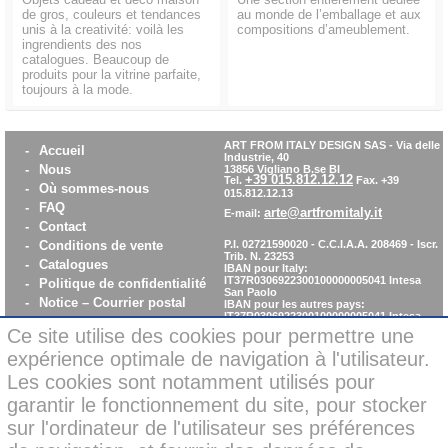
de gros, couleurs et tendances
au monde de l’emballage et aux
unis à la creativité: voilà les
compositions d’ameublement.
ingrendients des nos
catalogues. Beaucoup de
produits pour la vitrine parfaite,
toujours à la mode.
ART FROM ITALY DESIGN SAS
-
Via delle
-
Accueil
Industrie, 40
-
Nous
13856 Vigliano B.se BI
+39 015.812.12.12
Tel.
Fax. +39
-
Où sommes-nous
015.812.12.13
-
FAQ
arte@artfromitaly.it
E-mail:
-
Contact
-
Conditions de vente
P.I. 02721590020 - C.C.I.A.A. 208469 - Iscr.
Trib. N. 23253
-
Catalogues
IBAN pour Italy:
IT37R0306922300100000005041
Intesa
-
Politique de confidentialité
San Paolo
-
Notice – Courrier postal
IBAN pour les autres pays:
IT37R0306922300100000005041
Intesa
-
Cookie policy
San Paolo
Ce site utilise des cookies pour permettre une
-
WhistleBlowing
expérience optimale de navigation à l'utilisateur.
-
Parità di Genere
Les cookies sont notamment utilisés pour
garantir le fonctionnement du site, pour stocker
Nouveauté: Paiements sécurisées par
sur l'ordinateur de l'utilisateur ses préférences
carte de crédit en ligne