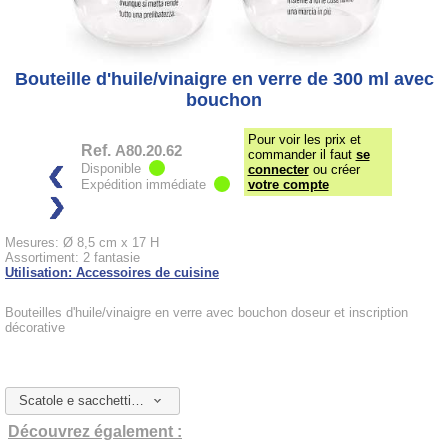
Bouteille d'huile/vinaigre en verre de 300 ml avec
bouchon
Pour voir les prix et
Ref.
A80.20.62
commander il faut
se
Disponible
connecter
ou créer
Expédition immédiate
votre compte
Mesures: Ø 8,5 cm x 17 H
Assortiment: 2 fantasie
Utilisation: Accessoires de cuisine
Bouteilles d'huile/vinaigre en verre avec bouchon doseur et inscription
décorative
Scatole e sacchetti da abbinare
Découvrez également :