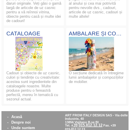
daruri originale. Veți găsi o gamă
al anului și cea mai potrivită
largă de articole de uz casnic
pentru nevoile dvs., cadouri,
pentru a vă reînnoi vitrina,
articole de uz casnic, cadouri și
obiecte pentru casă și multe idei
multe altele!
de cadouri!
CATALOAGE
AMBALARE ȘI COMPOZIȚII
Cadouri și obiecte de uz casnic,
O secțiune dedicată în întregime
culori și tendințe cu creativitate:
lumii ambalajelor și compozițiilor
acestea sunt ingredientele din
de mobilier.
cataloagele noastre. Multe
produse pentru o fereastră
perfectă, mereu în tematică cu
sezonul actual.
ART FROM ITALY DESIGN SAS
-
Via delle
-
Acasă
Industrie, 40
-
Despre noi
13856 Vigliano B.se BI
+39 015.812.12.12
Tel.
Fax. +39
-
Unde suntem
015.812.12.13