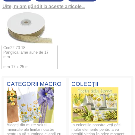
Uite, m-am gândit la aceste articole...
Cod22.70.18
Panglica lame aurie de 17
mm
mm 17 x 25 m
CATEGORII MACRO
COLECȚII
Alegeți din multe soluții
În colecțiile noastre veți găsi
minunate ale liniilor noastre
multe elemente pentru a vă
pentru a vă surprinde clienții cu
pregăti vitrina în orice moment