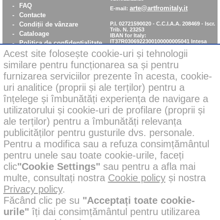
-
FAQ
arte@artfromitaly.it
E-mail:
-
Contacte
-
Condiții de vânzare
P.I. 02721590020 - C.C.I.A.A. 208469 - Iscr.
Trib. N. 23253
-
Cataloage
IBAN for Italy:
IT37R0306922300100000005041
Intesa
-
Politica de confidentialitate
San Paolo
Acest site folosește cookie-uri și tehnologii
-
Notificare – Poștă clasică
IBAN pentru alte țări:
IT37R0306922300100000005041
Intesa
-
Cookie policy
similare pentru funcționarea sa și pentru
San Paolo
-
WhistleBlowing
furnizarea serviciilor prezente în acesta, cookie-
-
Parità di Genere
uri analitice (proprii și ale terților) pentru a
înțelege și îmbunătăți experiența de navigare a
utilizatorului și cookie-uri de profilare (proprii și
Nou: plăți sigure pe
cardul de credit online
ale terților) pentru a îmbunătăți relevanța
publicităților pentru gusturile dvs. personale.
Pentru a modifica sau a refuza consimțământul
pentru unele sau toate cookie-urile, faceți
clic
"Cookie Settings"
sau pentru a afla mai
multe, consultați nostra
Cookie policy
și nostra
Este posibil ca unele imagini de pe acest site să fi fost corectate în
fundaluri sau îmbunătățite în setări cu ajutorul inteligenței artificiale
Privacy policy
.
în scopuri creative și ilustrative.
Făcând clic pe su
"Acceptați toate cookie-
Cu toate acestea, toate produsele noastre din fotografii sunt reale și
nu au fost modificate sau modificate; în plus, produsele de marcă
urile"
îți dai consimțământul pentru utilizarea
au fost proiectate și proiectate
exclusiv
de designerii