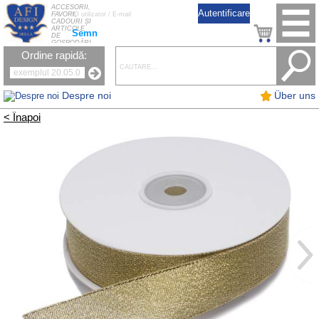
ACCESORII,
FAVORI,
CADOURI ȘI
ARTICOLE
Semn
DE
GOSPODĂRI
Ordine rapidă:
Despre noi
Über uns
< Înapoi