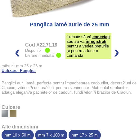
Panglica lamé aurie de 25 mm
Trebuie să vă
conectați
sau să vă
înregistrați
Cod
A22.71.18
pentru a vedea prețurile
Disponibil
și pentru a face o
Livrare imediată
comandă
măsuri: mm 25 x 25 m
Utilizare: Panglici
Panglici aurii lamé, perfecte pentru împachetarea cadourilor, decora?iuni de
Craciun, vitrine ?i decora?iuni pentru evenimente. Materialul stralucitor
adauga elegan?a pachetelor de cadouri, fundi?elor ?i brazilor de Craciun.
Culoare
Alte dimensiuni
mm 10 x 50 m
mm 7 x 100 m
mm 17 x 25 m