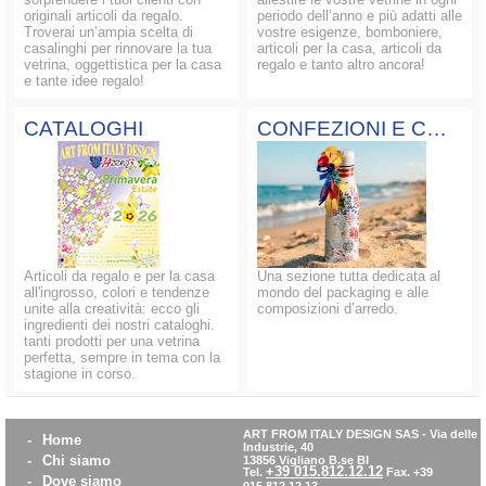
originali articoli da regalo.
periodo dell’anno e più adatti alle
Troverai un’ampia scelta di
vostre esigenze, bomboniere,
casalinghi per rinnovare la tua
articoli per la casa, articoli da
vetrina, oggettistica per la casa
regalo e tanto altro ancora!
e tante idee regalo!
CATALOGHI
CONFEZIONI E COMPOSIZIONI
Articoli da regalo e per la casa
Una sezione tutta dedicata al
all'ingrosso, colori e tendenze
mondo del packaging e alle
unite alla creatività: ecco gli
composizioni d’arredo.
ingredienti dei nostri cataloghi.
tanti prodotti per una vetrina
perfetta, sempre in tema con la
stagione in corso.
ART FROM ITALY DESIGN SAS
-
Via delle
-
Home
Industrie, 40
-
Chi siamo
13856 Vigliano B.se BI
+39 015.812.12.12
Tel.
Fax. +39
-
Dove siamo