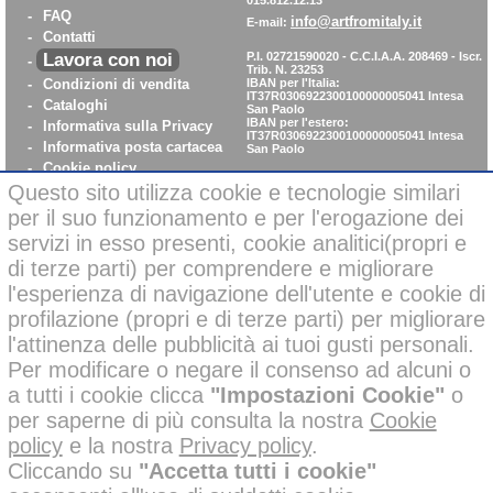
015.812.12.13
-
FAQ
info@artfromitaly.it
E-mail:
-
Contatti
Lavora con noi
P.I. 02721590020 - C.C.I.A.A. 208469 - Iscr.
-
Trib. N. 23253
-
Condizioni di vendita
IBAN per l'Italia:
IT37R0306922300100000005041
Intesa
-
Cataloghi
San Paolo
IBAN per l'estero:
-
Informativa sulla Privacy
IT37R0306922300100000005041
Intesa
-
Informativa posta cartacea
San Paolo
-
Cookie policy
Questo sito utilizza cookie e tecnologie similari
-
WhistleBlowing
-
Parità di Genere
per il suo funzionamento e per l'erogazione dei
servizi in esso presenti, cookie analitici(propri e
di terze parti) per comprendere e migliorare
Pagamenti sicuri con carta di credito on-line
l'esperienza di navigazione dell'utente e cookie di
profilazione (propri e di terze parti) per migliorare
l'attinenza delle pubblicità ai tuoi gusti personali.
Per modificare o negare il consenso ad alcuni o
a tutti i cookie clicca
"Impostazioni Cookie"
o
Alcune immagini di questo sito possono essere state corrette negli
per saperne di più consulta la nostra
Cookie
sfondi o migliorate nelle ambientazioni con l’ausilio di intelligenza
policy
e la nostra
Privacy policy
.
artificiale per finalità creative e illustrative.
Tutti i nostri prodotti presenti nelle foto invece, sono reali e non sono
Cliccando su
"Accetta tutti i cookie"
stati modificati o alterati; inoltre i prodotti a marchio
sono