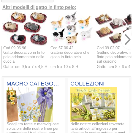
Altri modelli di gatto in finto pelo:
Cod.09.06.96
Cod.57.06.42
Cod.09.02.07
Gatto decorativo in finto
Gattino decorativo che
Gattino decorativo in
pelo addormentato nella
gioca in finto pelo
finto pelo addorment
cuccia
sul cuscino
Gatto: cm 9,5 x 7 x 4,5 H
cm 5 x 10 x 8 H
Gatto: cm 8 x 6 x 4 
MACRO CATEGORIE
COLLEZIONI
Scegli tra tante e meravigliose
Nelle nostre collezioni troverete
soluzioni delle nostre linee per
tanti articoli all’ingrosso per
sorprendere i tuoi clienti con
allestire le vostre vetrine in ogni