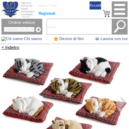
Ingrosso
articoli da
regalo,
bomboniere,
Registrati
casalinghi,
addobbi
natalizi, nastri,
Ordine veloce:
oggettistica,
accessori per
la tavola, fiori
artificiali e
candele.
Chi siamo
Dicono di Noi
Lavora con noi
< Indietro