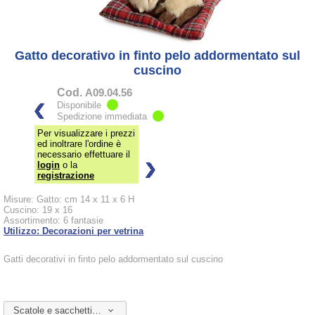
Gatto decorativo in finto pelo addormentato sul
cuscino
Cod.
A09.04.56
Disponibile
Spedizione immediata
Per visualizzare i prezzi
ed inoltrare l'ordine è
necessario effettuare il
login
o la
registrazione
Misure: Gatto: cm 14 x 11 x 6 H
Cuscino: 19 x 16
Assortimento: 6 fantasie
Utilizzo: Decorazioni per vetrina
Gatti decorativi in finto pelo addormentato sul cuscino
Scatole e sacchetti da abbinare