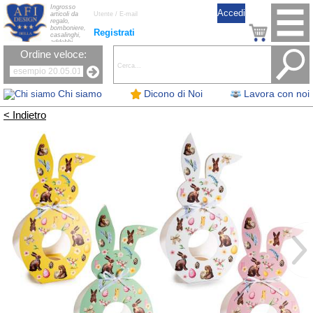
Ingrosso
articoli da
regalo,
bomboniere,
Registrati
casalinghi,
addobbi
natalizi, nastri,
Ordine veloce:
oggettistica,
accessori per
la tavola, fiori
artificiali e
candele.
Chi siamo
Dicono di Noi
Lavora con noi
< Indietro