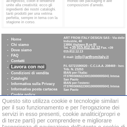
all'ingrosso, colori e tendenze
mondo del packaging e alle
unite alla creatività: ecco gli
composizioni d’arredo.
ingredienti dei nostri cataloghi.
tanti prodotti per una vetrina
perfetta, sempre in tema con la
stagione in corso.
ART FROM ITALY DESIGN SAS
-
Via delle
-
Home
Industrie, 40
-
Chi siamo
13856 Vigliano B.se BI
+39 015.812.12.12
Tel.
Fax. +39
-
Dove siamo
015.812.12.13
-
FAQ
info@artfromitaly.it
E-mail:
-
Contatti
Lavora con noi
P.I. 02721590020 - C.C.I.A.A. 208469 - Iscr.
-
Trib. N. 23253
-
Condizioni di vendita
IBAN per l'Italia:
IT37R0306922300100000005041
Intesa
-
Cataloghi
San Paolo
IBAN per l'estero:
-
Informativa sulla Privacy
IT37R0306922300100000005041
Intesa
-
Informativa posta cartacea
San Paolo
-
Cookie policy
-
WhistleBlowing
Questo sito utilizza cookie e tecnologie similari
-
Parità di Genere
per il suo funzionamento e per l'erogazione dei
servizi in esso presenti, cookie analitici(propri e
di terze parti) per comprendere e migliorare
Pagamenti sicuri con carta di credito on-line