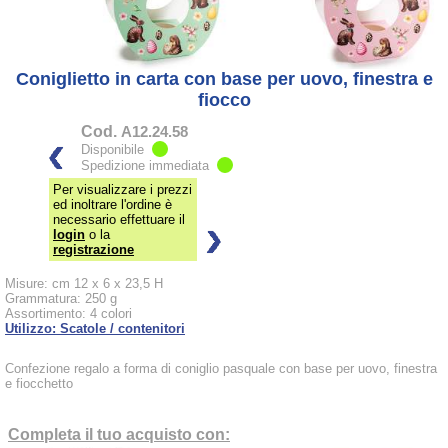
Coniglietto in carta con base per uovo, finestra e
fiocco
Cod.
A12.24.58
Disponibile
Spedizione immediata
Per visualizzare i prezzi
ed inoltrare l'ordine è
necessario effettuare il
login
o la
registrazione
Misure: cm 12 x 6 x 23,5 H
Grammatura: 250 g
Assortimento: 4 colori
Utilizzo: Scatole / contenitori
Confezione regalo a forma di coniglio pasquale con base per uovo, finestra
e fiocchetto
Completa il tuo acquisto con: