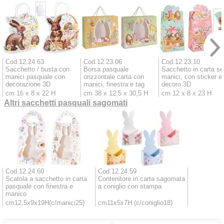
Cod.12.24.63
Cod.12.23.06
Cod.12.23.10
Sacchetto / busta con
Borsa pasquale
Sacchetto in carta s
manici pasquale con
orizzontale carta con
manici, con sticker e
decorazione 3D
manici, finestra e tag
decoro 3D
cm 16 x 8 x 22 H
cm 38 x 12,5 x 30,5 H
cm 12 x 8 x 23 H
Altri sacchetti pasquali sagomati
Cod.12.24.60
Cod.12.24.59
Scatola a sacchetto in carta
Contenitore in carta sagomata
pasquale con finestra e
a coniglio con stampa
manico
cm12,5x9x19H(c/manici25)
cm11x5x7H (c/coniglio18)