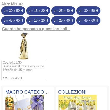
Altre Misure
cm 30 x 50 H
cm 15 x 20 H
cm 25 x 40 H
cm 30 x 50 H
cm 45 x 60 H
cm 15 x 20 H
cm 25 x 40 H
cm 45 x 60 H
Guarda ho pensato a questi articoli...
Cod.54.39.30
Busta metallizzata oro lucido
16x45h da 45 micron
cm 16 x 45 H
MACRO CATEGORIE
COLLEZIONI