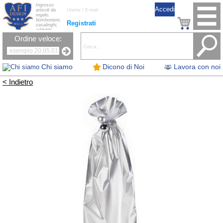
Ingrosso
articoli da
regalo,
bomboniere,
Registrati
casalinghi,
addobbi
natalizi, nastri,
Ordine veloce:
oggettistica,
accessori per
la tavola, fiori
artificiali e
candele.
Chi siamo
Dicono di Noi
Lavora con noi
< Indietro