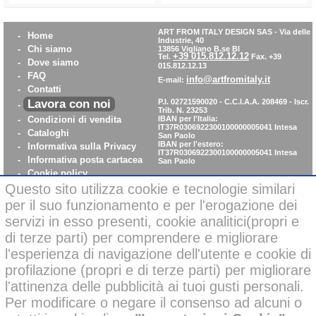
ART FROM ITALY DESIGN SAS
-
Via delle
-
Home
Industrie, 40
-
Chi siamo
13856 Vigliano B.se BI
+39 015.812.12.12
Tel.
Fax. +39
-
Dove siamo
015.812.12.13
-
FAQ
info@artfromitaly.it
E-mail:
-
Contatti
Lavora con noi
P.I. 02721590020 - C.C.I.A.A. 208469 - Iscr.
-
Trib. N. 23253
-
Condizioni di vendita
IBAN per l'Italia:
IT37R0306922300100000005041
Intesa
-
Cataloghi
San Paolo
IBAN per l'estero:
-
Informativa sulla Privacy
IT37R0306922300100000005041
Intesa
-
Informativa posta cartacea
San Paolo
-
Cookie policy
-
WhistleBlowing
Questo sito utilizza cookie e tecnologie similari
-
Parità di Genere
per il suo funzionamento e per l'erogazione dei
servizi in esso presenti, cookie analitici(propri e
di terze parti) per comprendere e migliorare
Pagamenti sicuri con carta di credito on-line
l'esperienza di navigazione dell'utente e cookie di
profilazione (propri e di terze parti) per migliorare
l'attinenza delle pubblicità ai tuoi gusti personali.
Per modificare o negare il consenso ad alcuni o